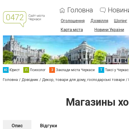
Головна
Новин
Оголошення
Дозвілля
Шопінг
Карта міста
Новини України
Ю
Юрист
П
Психолог
З
Заклади міста Черкаси
Т
Таксі у Черка
Головна
Довідник
Декор, товари для дому, господарські товари
Магазины хо
Опис
Відгуки