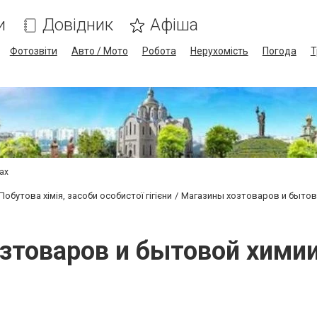
и
Довідник
Афіша
Фотозвіти
Авто / Мото
Робота
Нерухомість
Погода
Т
сах
Побутова хімія, засоби особистої гігієни
Магазины хозтоваров и бытов
зтоваров и бытовой химии