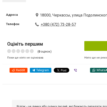
Адреса
18000, Черкассы, улица Подолинског
Телефон
+380 (472) 73-28-57
Оцініть першим
(
0
оцінок)
Ніхто ще не рек
Поки ще ніхто не оцінював
Reddit
Telegram
Viber
Whats
Відгук - це думка або оцінка людей, які бажають передати 