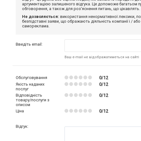
аргументацією залишеного відгука. Це допоможе багатьом пр
обговорення, а також для роз'яснення питань, що цікавлять.
Не дозволяється:
використання ненормативної лексики, по
безпідставні заяви, що ображають діяльність компанії і / або
самореклама.
Введіть email:
Ваш e-mail не відображатиметься на сайті
Обслуговування
0/12
Якість наданих
0/12
послуг
Відповідність
0/12
товару/послуги з
описом
Ціна
0/12
Відгук: