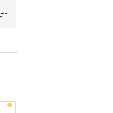
ніями;
та