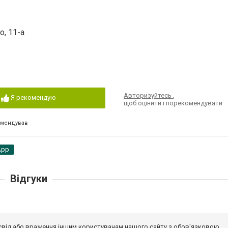
о, 11-а
Авторизуйтесь
,
Я рекомендую
щоб оцінити і порекомендувати
омендував
App
Відгуки
досвід або враження іншим користувачам нашого сайту з обов'язковою