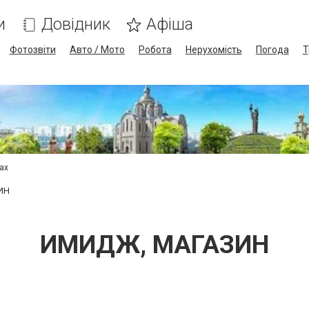
и
Довідник
Афіша
Фотозвіти
Авто / Мото
Робота
Нерухомість
Погода
Т
сах
ИН
ИМИДЖ, МАГАЗИН