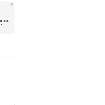
ніями;
та