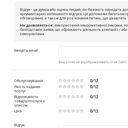
Відгук - це думка або оцінка людей, які бажають передати 
аргументацією залишеного відгука. Це допоможе багатьом пр
обговорення, а також для роз'яснення питань, що цікавлять.
Не дозволяється:
використання ненормативної лексики, по
безпідставні заяви, що ображають діяльність компанії і / або
самореклама.
Введіть email:
Ваш e-mail не відображатиметься на сайті
Обслуговування
0/12
Якість наданих
0/12
послуг
Відповідність
0/12
товару/послуги з
описом
Ціна
0/12
Відгук: