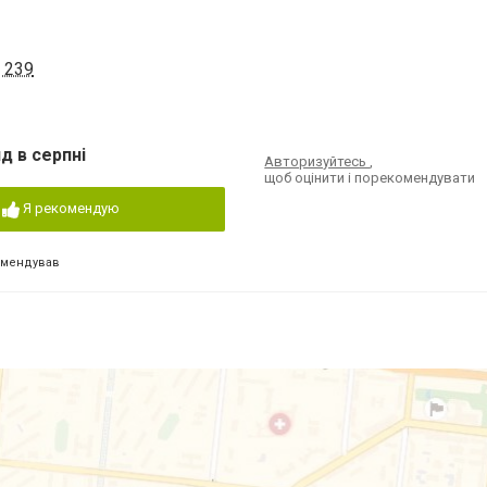
 239
д в серпні
Авторизуйтесь
,
щоб оцінити і порекомендувати
Я рекомендую
омендував