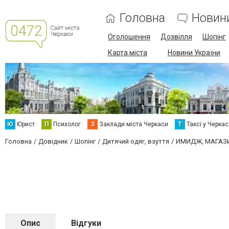
Головна
Новин
Оголошення
Дозвілля
Шопінг
Карта міста
Новини України
Ю
Юрист
П
Психолог
З
Заклади міста Черкаси
Т
Таксі у Черка
Головна
Довідник
Шопінг
Дитячий одяг, взуття
ИМИДЖ, МАГАЗ
Опис
Відгуки