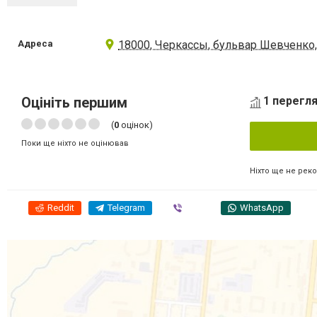
Адреса
18000, Черкассы, бульвар Шевченко,
Оцініть першим
1 перегля
(
0
оцінок)
Поки ще ніхто не оцінював
Ніхто ще не рек
Reddit
Telegram
Viber
WhatsApp