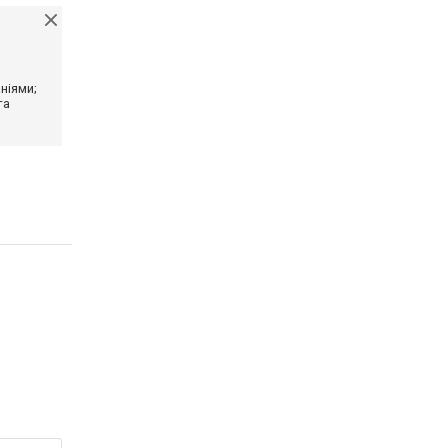
ніями;
та