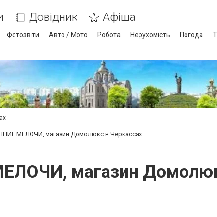
и
Довідник
Афіша
Фотозвіти
Авто / Мото
Робота
Нерухомість
Погода
Т
сах
НИЕ МЕЛОЧИ, магазин Домолюкс в Черкассах
ЛОЧИ, магазин Домолюкс