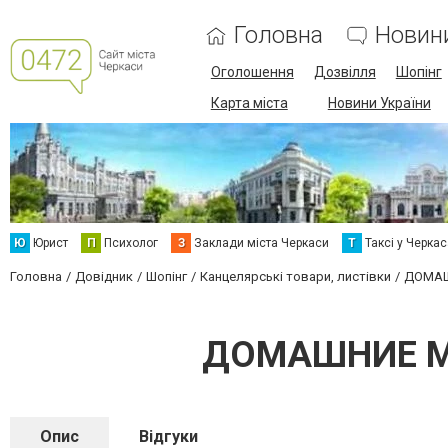
Головна
Новин
Оголошення
Дозвілля
Шопінг
Карта міста
Новини України
Ю
Юрист
П
Психолог
З
Заклади міста Черкаси
Т
Таксі у Черка
Головна
Довідник
Шопінг
Канцелярські товари, листівки
ДОМАШ
ДОМАШНИЕ МЕ
Опис
Відгуки