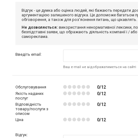
Відгук - це думка або оцінка людей, які бажають передати 
аргументацією залишеного відгука. Це допоможе багатьом пр
обговорення, а також для роз'яснення питань, що цікавлять.
Не дозволяється:
використання ненормативної лексики, по
безпідставні заяви, що ображають діяльність компанії і / або
самореклама.
Введіть email:
Ваш e-mail не відображатиметься на сайті
Обслуговування
0/12
Якість наданих
0/12
послуг
Відповідність
0/12
товару/послуги з
описом
Ціна
0/12
Відгук: