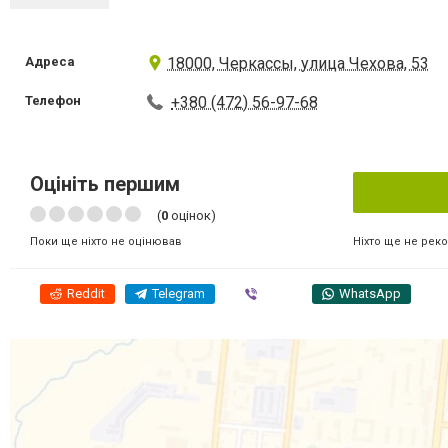
Адреса
18000, Черкассы, улица Чехова, 53
Телефон
+380 (472) 56-97-68
Оцініть першим
(
0
оцінок)
Ніхто ще не рек
Поки ще ніхто не оцінював
Reddit
Telegram
Viber
WhatsApp