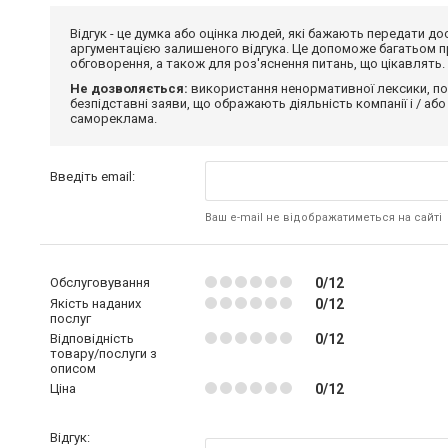
Відгук - це думка або оцінка людей, які бажають передати 
аргументацією залишеного відгука. Це допоможе багатьом пр
обговорення, а також для роз'яснення питань, що цікавлять.
Не дозволяється:
використання ненормативної лексики, по
безпідставні заяви, що ображають діяльність компанії і / або
самореклама.
Введіть email:
Ваш e-mail не відображатиметься на сайті
Обслуговування
0/12
Якість наданих
0/12
послуг
Відповідність
0/12
товару/послуги з
описом
Ціна
0/12
Відгук: