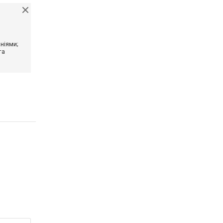
ніями;
та