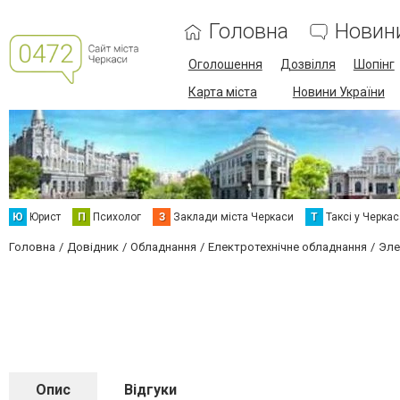
Головна
Новин
Оголошення
Дозвілля
Шопінг
Карта міста
Новини України
Ю
Юрист
П
Психолог
З
Заклади міста Черкаси
Т
Таксі у Черка
Головна
Довідник
Обладнання
Електротехнічне обладнання
Эле
Опис
Відгуки