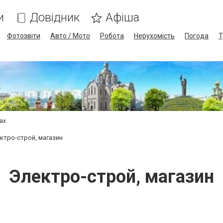
и
Довідник
Афіша
Фотозвіти
Авто / Мото
Робота
Нерухомість
Погода
Т
сах
ктро-строй, магазин
Электро-строй, магазин