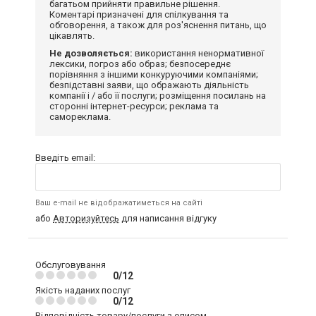
багатьом прийняти правильне рішення.
Коментарі призначені для спілкування та
обговорення, а також для роз'яснення питань, що
цікавлять.
Не дозволяється:
використання ненормативної
лексики, погроз або образ; безпосереднє
порівняння з іншими конкуруючими компаніями;
безпідставні заяви, що ображають діяльність
компанії і / або її послуги; розміщення посилань на
сторонні інтернет-ресурси; реклама та
самореклама.
Введіть email:
Ваш e-mail не відображатиметься на сайті
або
Авторизуйтесь
для написання відгуку
Обслуговування
0/12
Якість наданих послуг
0/12
Відповідність товару/послуги з описом