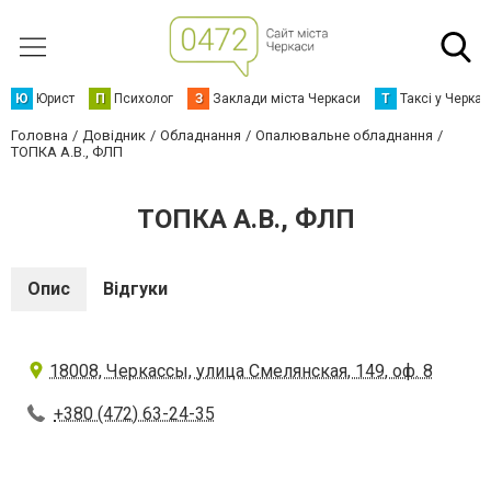
Ю
Юрист
П
Психолог
З
Заклади міста Черкаси
Т
Таксі у Черка
Головна
Довідник
Обладнання
Опалювальне обладнання
ТОПКА А.В., ФЛП
ТОПКА А.В., ФЛП
Опис
Відгуки
18008, Черкассы, улица Смелянская, 149, оф. 8
+380 (472) 63-24-35