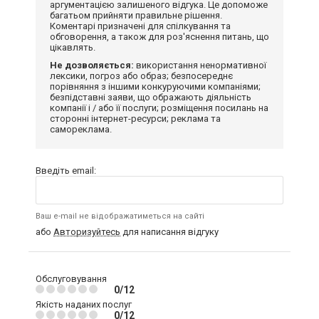
аргументацією залишеного відгука. Це допоможе
багатьом прийняти правильне рішення.
Коментарі призначені для спілкування та
обговорення, а також для роз'яснення питань, що
цікавлять.
Не дозволяється:
використання ненормативної
лексики, погроз або образ; безпосереднє
порівняння з іншими конкуруючими компаніями;
безпідставні заяви, що ображають діяльність
компанії і / або її послуги; розміщення посилань на
сторонні інтернет-ресурси; реклама та
самореклама.
Введіть email:
Ваш e-mail не відображатиметься на сайті
або
Авторизуйтесь
для написання відгуку
Обслуговування
0/12
Якість наданих послуг
0/12