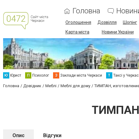
Головна
Новин
Оголошення
Дозвілля
Шопінг
Карта міста
Новини України
Ю
Юрист
П
Психолог
З
Заклади міста Черкаси
Т
Таксі у Черка
Головна
Довідник
Меблі
Меблі для дому
ТИМПАН, изготовление
ТИМПАН,
Опис
Відгуки