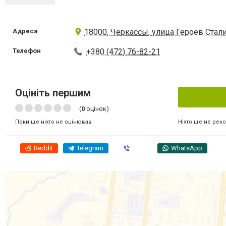
Адреса
18000, Черкассы, улица Героев Стали
Телефон
+380 (472) 76-82-21
Оцініть першим
(
0
оцінок)
Ніхто ще не рек
Поки ще ніхто не оцінював
Reddit
Telegram
Viber
WhatsApp