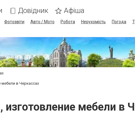
и
Довідник
Афіша
Фотозвіти
Авто / Мото
Робота
Нерухомість
Погода
Т
сах
 мебели в Черкассах
 изготовление мебели в Ч