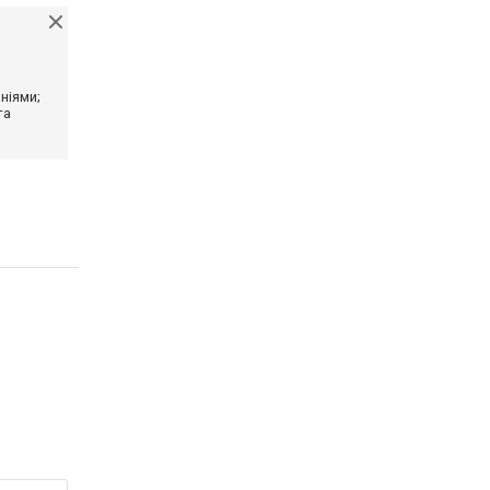
ніями;
та