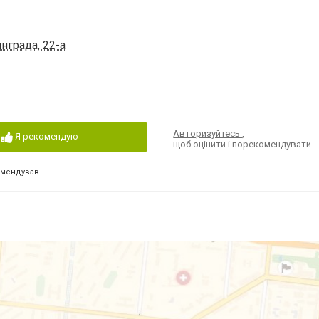
нграда, 22-а
Авторизуйтесь
,
Я рекомендую
щоб оцінити і порекомендувати
омендував