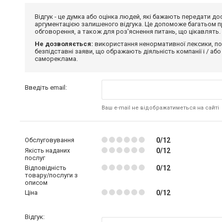
Відгук - це думка або оцінка людей, які бажають передати 
аргументацією залишеного відгука. Це допоможе багатьом пр
обговорення, а також для роз'яснення питань, що цікавлять.
Не дозволяється:
використання ненормативної лексики, по
безпідставні заяви, що ображають діяльність компанії і / або
самореклама.
Введіть email:
Ваш e-mail не відображатиметься на сайті
Обслуговування
0/12
Якість наданих
0/12
послуг
Відповідність
0/12
товару/послуги з
описом
Ціна
0/12
Відгук: