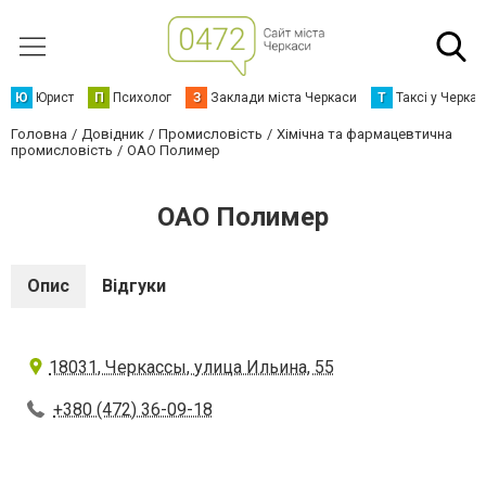
Ю
Юрист
П
Психолог
З
Заклади міста Черкаси
Т
Таксі у Черка
Головна
Довідник
Промисловість
Хімічна та фармацевтична
промисловість
ОАО Полимер
ОАО Полимер
Опис
Відгуки
18031, Черкассы, улица Ильина, 55
+380 (472) 36-09-18