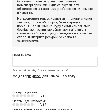
багатьом прийняти правильне рішення.
Коментарі призначені для спілкування та
обговорення, а також для роз'яснення питань, що
цікавлять.
Не дозволяється:
використання ненормативної
лексики, погроз або образ; безпосереднє
порівняння з іншими конкуруючими компаніями;
безпідставні заяви, що ображають діяльність
компанії і / або її послуги; розміщення посилань на
сторонні інтернет-ресурси; реклама та
самореклама.
Введіть email:
Ваш e-mail не відображатиметься на сайті
або
Авторизуйтесь
для написання відгуку
Обслуговування
0/12
Якість наданих послуг
0/12
Відповідність товару/послуги з описом