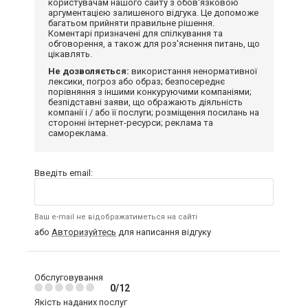
користувачам нашого сайту з обов'язковою
аргументацією залишеного відгука. Це допоможе
багатьом прийняти правильне рішення.
Коментарі призначені для спілкування та
обговорення, а також для роз'яснення питань, що
цікавлять.
Не дозволяється:
використання ненормативної
лексики, погроз або образ; безпосереднє
порівняння з іншими конкуруючими компаніями;
безпідставні заяви, що ображають діяльність
компанії і / або її послуги; розміщення посилань на
сторонні інтернет-ресурси; реклама та
самореклама.
Введіть email:
Ваш e-mail не відображатиметься на сайті
або
Авторизуйтесь
для написання відгуку
Обслуговування
0/12
Якість наданих послуг