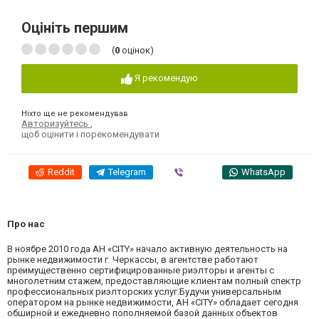
Оцініть першим
(
0
оцінок)
Я рекомендую
Ніхто ще не рекомендував
Авторизуйтесь
,
щоб оцінити і порекомендувати
Reddit
Telegram
Viber
WhatsApp
Про нас
В ноябре 2010 года АН «CITY» начало активную деятельность на
рынке недвижимости г. Черкассы, в агентстве работают
преимущественно сертифицированные риэлторы и агенты с
многолетним стажем, предоставляющие клиентам полный спектр
профессиональных риэлторских услуг.Будучи универсальным
оператором на рынке недвижимости, АН «CITY» обладает сегодня
обширной и ежедневно пополняемой базой данных объектов