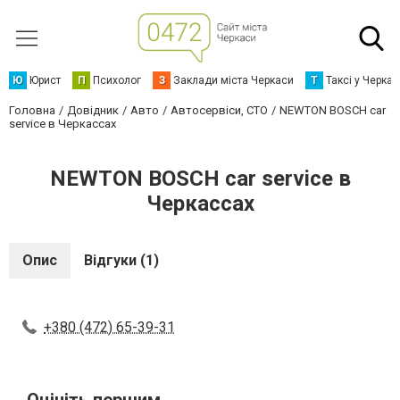
Ю
Юрист
П
Психолог
З
Заклади міста Черкаси
Т
Таксі у Черка
Головна
Довідник
Авто
Автосервіси, СТО
NEWTON BOSCH car
service в Черкассах
NEWTON BOSCH car service в
Черкассах
Опис
Відгуки (1)
+380 (472) 65-39-31