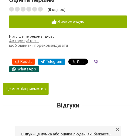
Оцініть першим
(
0
оцінок)
Я рекомендую
Ніхто ще не рекомендував
Авторизуйтесь
,
щоб оцінити і порекомендувати
Reddit
Telegram
Viber
WhatsApp
Це моє підприємство
Відгуки
Відгук - це думка або оцінка людей, які бажають