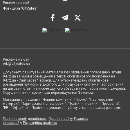
Реклама на сайті
Франшиза "CitySites"
Реклама на сайті:
rek@citysites.ua
Допускається цитування матеріалів без отримання попередньої згоди
0472.ua за умови розміщення в тексті обов'язкового посилання на
0472.ua - Сайт міста Черкаси. Для інтернет-видань обов'язкове
розміщення прямого, відкритого для пошукових систем гіперпосилання
на цитовані статті не нижче другого абзацу в тексті або в якості джерела.
Порушення виняткових прав переслідується Законом.
Матеріали з плашками "Новини компаній", "Промо", "Партнерський
матеріал", "Партнерський спецпроєкт", "Політичні новини", "Пресреліз",
"PR", "Офіційно", "Політична реклама" публікуються на правах реклами.
Політика конфіденційності
Правила сайту
Правила
класифайд
Редакційна політика