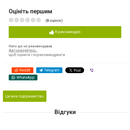
Оцініть першим
(
0
оцінок)
Я рекомендую
Ніхто ще не рекомендував
Авторизуйтесь
,
щоб оцінити і порекомендувати
Reddit
Telegram
Viber
WhatsApp
Це моє підприємство
Відгуки