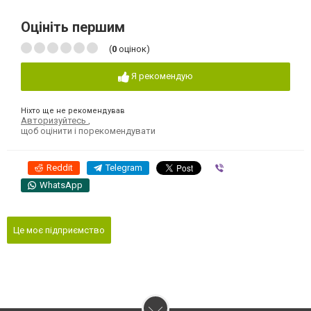
Оцініть першим
(
0
оцінок)
Я рекомендую
Ніхто ще не рекомендував
Авторизуйтесь
,
щоб оцінити і порекомендувати
Reddit
Telegram
Viber
WhatsApp
Це моє підприємство