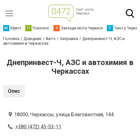
Ю
Юрист
П
Психолог
З
Заклади міста Черкаси
Т
Таксі у Черка
Головна
Довідник
Авто
Заправки
Днепринвест-Ч, АЗС и
автохимия в Черкассах
Днепринвест-Ч, АЗС и автохимия в
Черкассах
Опис
18000, Черкассы, улица Благовестная, 144
+380 (472) 45-53-11