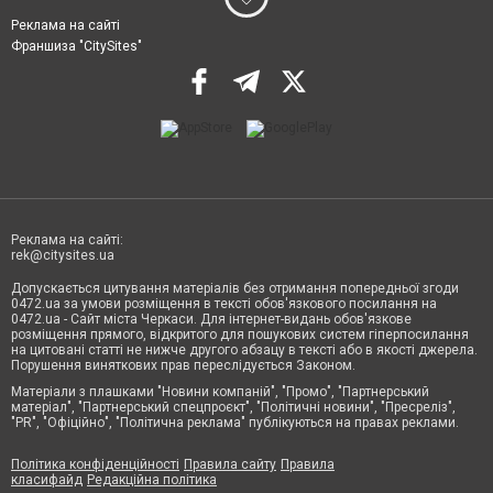
Реклама на сайті
Франшиза "CitySites"
Реклама на сайті:
rek@citysites.ua
Допускається цитування матеріалів без отримання попередньої згоди
0472.ua за умови розміщення в тексті обов'язкового посилання на
0472.ua - Сайт міста Черкаси. Для інтернет-видань обов'язкове
розміщення прямого, відкритого для пошукових систем гіперпосилання
на цитовані статті не нижче другого абзацу в тексті або в якості джерела.
Порушення виняткових прав переслідується Законом.
Матеріали з плашками "Новини компаній", "Промо", "Партнерський
матеріал", "Партнерський спецпроєкт", "Політичні новини", "Пресреліз",
"PR", "Офіційно", "Політична реклама" публікуються на правах реклами.
Політика конфіденційності
Правила сайту
Правила
класифайд
Редакційна політика