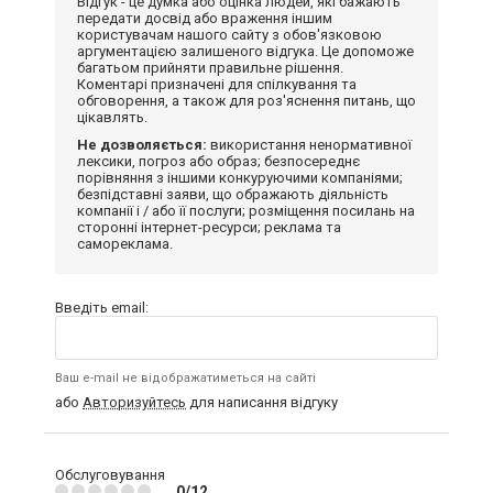
Відгук - це думка або оцінка людей, які бажають
передати досвід або враження іншим
користувачам нашого сайту з обов'язковою
аргументацією залишеного відгука. Це допоможе
багатьом прийняти правильне рішення.
Коментарі призначені для спілкування та
обговорення, а також для роз'яснення питань, що
цікавлять.
Не дозволяється:
використання ненормативної
лексики, погроз або образ; безпосереднє
порівняння з іншими конкуруючими компаніями;
безпідставні заяви, що ображають діяльність
компанії і / або її послуги; розміщення посилань на
сторонні інтернет-ресурси; реклама та
самореклама.
Введіть email:
Ваш e-mail не відображатиметься на сайті
або
Авторизуйтесь
для написання відгуку
Обслуговування
0/12