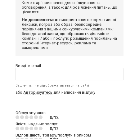
Коментарі призначені для спілкування та
обговорення, а також для роз'яснення питань, що
цікавлять.
Не дозволяється:
використання ненормативної
лексики, погроз або образ; безпосереднє
порівняння з іншими конкуруючими компаніями;
безпідставні заяви, що ображають діяльність
компанії і / або її послуги; розміщення посилань на
сторонні інтернет-ресурси; реклама та
самореклама.
Введіть email:
Ваш e-mail не відображатиметься на сайті
або
Авторизуйтесь
для написання відгуку
Обслуговування
0/12
Якість наданих послуг
0/12
Відповідність товару/послуги з описом