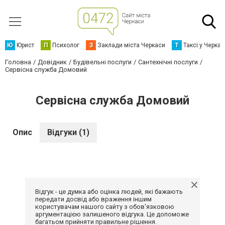
Ю
Юрист
П
Психолог
З
Заклади міста Черкаси
Т
Таксі у Черка
Головна
Довідник
Будівельні послуги
Сантехнічні послуги
Сервісна служба Домовий
Сервісна служба Домовий
Опис
Відгуки (1)
Відгук - це думка або оцінка людей, які бажають
передати досвід або враження іншим
користувачам нашого сайту з обов'язковою
аргументацією залишеного відгука. Це допоможе
багатьом прийняти правильне рішення.