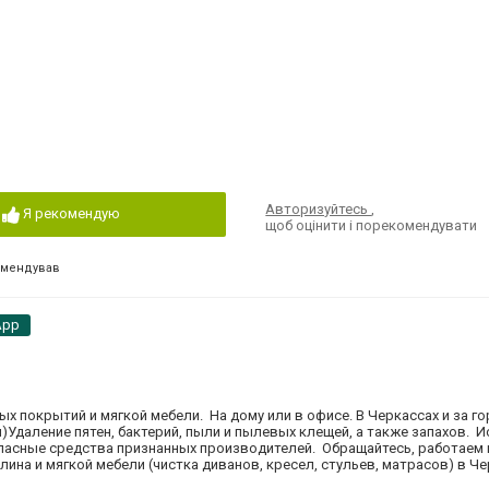
Авторизуйтесь
,
Я рекомендую
щоб оцінити і порекомендувати
омендував
App
х покрытий и мягкой мебели. На дому или в офисе. В Черкассах и за г
м)Удаление пятен, бактерий, пыли и пылевых клещей, а также запахов. 
пасные средства признанных производителей. Обращайтесь, работаем 
лина и мягкой мебели (чистка диванов, кресел, стульев, матрасов) в Ч