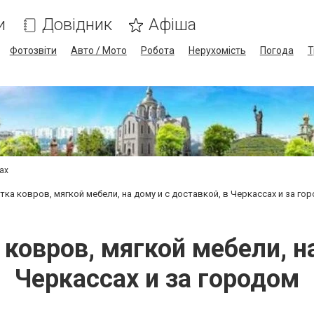
и
Довідник
Афіша
Фотозвіти
Авто / Мото
Робота
Нерухомість
Погода
Т
сах
стка ковров, мягкой мебели, на дому и с доставкой, в Черкассах и за го
 ковров, мягкой мебели, на
Черкассах и за городом