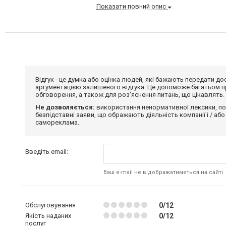
Показати повний опис
Відгук - це думка або оцінка людей, які бажають передати 
аргументацією залишеного відгука. Це допоможе багатьом пр
обговорення, а також для роз'яснення питань, що цікавлять.
Не дозволяється:
використання ненормативної лексики, по
безпідставні заяви, що ображають діяльність компанії і / або
самореклама.
Введіть email:
Ваш e-mail не відображатиметься на сайті
Обслуговування
0/12
Якість наданих
0/12
послуг