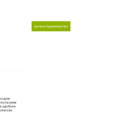
Це моє підприємство
ородом.
Используем
в удобное
еркассах.