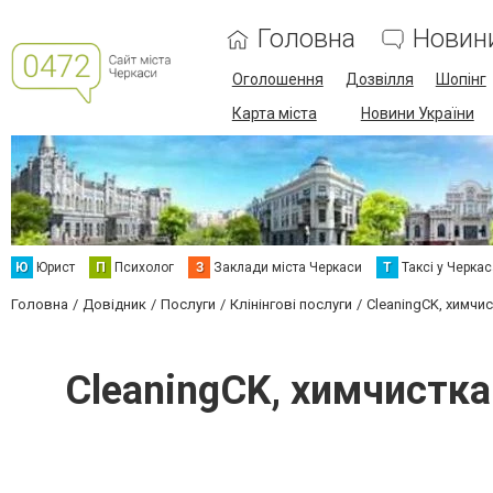
Головна
Новин
Оголошення
Дозвілля
Шопінг
Карта міста
Новини України
Ю
Юрист
П
Психолог
З
Заклади міста Черкаси
Т
Таксі у Черка
Головна
Довідник
Послуги
Клінінгові послуги
CleaningCK, химчи
CleaningCK, химчистка