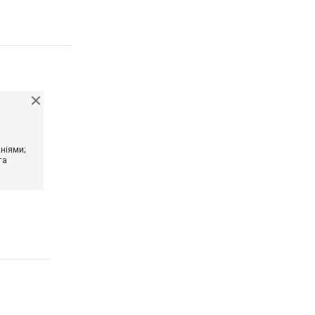
ніями;
та