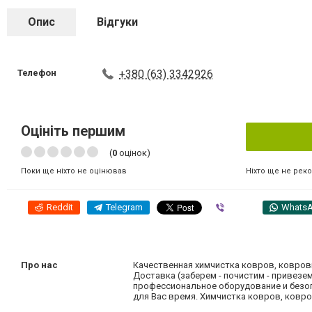
Опис
Відгуки
Телефон
+380 (63) 3342926
Оцініть першим
(
0
оцінок)
Ніхто ще не рек
Поки ще ніхто не оцінював
Reddit
Telegram
Viber
Whats
Про нас
Качественная химчистка ковров, ковровы
Доставка (заберем - почистим - привезе
профессиональное оборудование и безо
для Вас время. Химчистка ковров, ковро