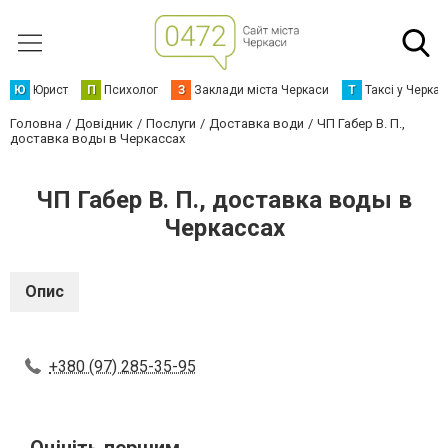
Ю
Юрист
П
Психолог
З
Заклади міста Черкаси
Т
Таксі у Черка
Головна
Довідник
Послуги
Доставка води
ЧП Габер В. П.,
доставка воды в Черкассах
ЧП Габер В. П., доставка воды в
Черкассах
Опис
+380 (97) 285-35-95