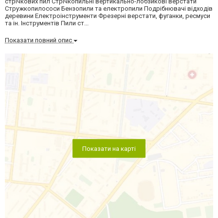
стрічкових пил Стрічкопильні вертикально-лобзикові верстати
Стружкопилососи Бензопили та електропили Подрібнювачі відходів
деревини Електроінструменти Фрезерні верстати, фуганки, ресмуси
та ін. Інструментів Пили ст...
Показати повний опис
Показати на карті