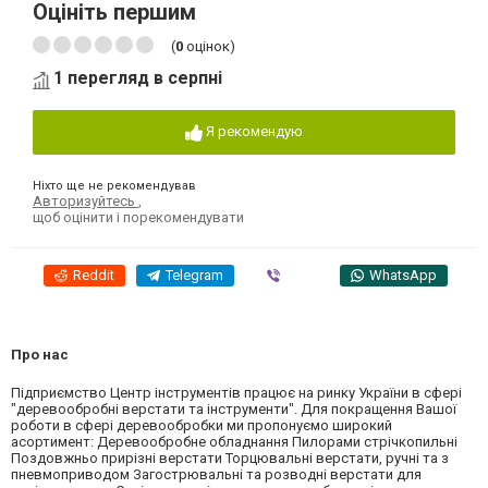
Оцініть першим
(
0
оцінок)
1 перегляд в серпні
Я рекомендую
Ніхто ще не рекомендував
Авторизуйтесь
,
щоб оцінити і порекомендувати
Reddit
Telegram
Viber
WhatsApp
Про нас
Підприємство Центр інструментів працює на ринку України в сфері
"деревообробні верстати та інструменти". Для покращення Вашої
роботи в сфері деревообробки ми пропонуємо широкий
асортимент: Деревообробне обладнання Пилорами стрічкопильні
Поздовжньо прирізні верстати Торцювальні верстати, ручні та з
пневмоприводом Загострювальні та розводні верстати для