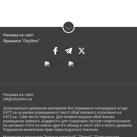
Реклама на сайті
Франшиза "CitySites"
Реклама на сайті:
rek@citysites.ua
Допускається цитування матеріалів без отримання попередньої згоди
0472.ua за умови розміщення в тексті обов'язкового посилання на
0472.ua - Сайт міста Черкаси. Для інтернет-видань обов'язкове
розміщення прямого, відкритого для пошукових систем гіперпосилання
на цитовані статті не нижче другого абзацу в тексті або в якості джерела.
Порушення виняткових прав переслідується Законом.
Матеріали з плашками "Новини компаній", "Промо", "Партнерський