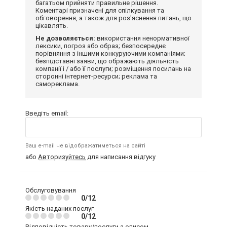
багатьом прийняти правильне рішення.
Коментарі призначені для спілкування та
обговорення, а також для роз'яснення питань, що
цікавлять.
Не дозволяється:
використання ненормативної
лексики, погроз або образ; безпосереднє
порівняння з іншими конкуруючими компаніями;
безпідставні заяви, що ображають діяльність
компанії і / або її послуги; розміщення посилань на
сторонні інтернет-ресурси; реклама та
самореклама.
Введіть email:
Ваш e-mail не відображатиметься на сайті
або
Авторизуйтесь
для написання відгуку
Обслуговування
0/12
Якість наданих послуг
0/12
Відповідність товару/послуги з описом