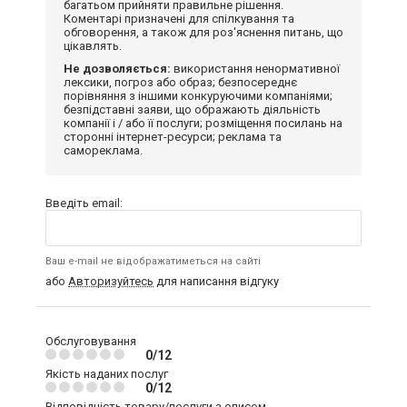
багатьом прийняти правильне рішення.
Коментарі призначені для спілкування та
обговорення, а також для роз'яснення питань, що
цікавлять.
Не дозволяється:
використання ненормативної
лексики, погроз або образ; безпосереднє
порівняння з іншими конкуруючими компаніями;
безпідставні заяви, що ображають діяльність
компанії і / або її послуги; розміщення посилань на
сторонні інтернет-ресурси; реклама та
самореклама.
Введіть email:
Ваш e-mail не відображатиметься на сайті
або
Авторизуйтесь
для написання відгуку
Обслуговування
0/12
Якість наданих послуг
0/12
Відповідність товару/послуги з описом