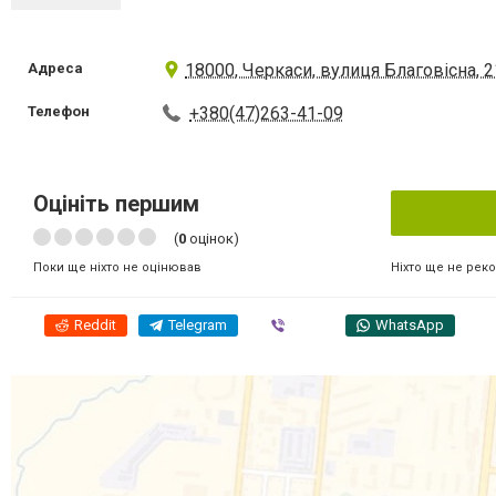
Адреса
18000, Черкаси, вулиця Благовісна, 
Телефон
+380(47)263-41-09
Оцініть першим
(
0
оцінок)
Ніхто ще не рек
Поки ще ніхто не оцінював
Reddit
Telegram
Viber
WhatsApp