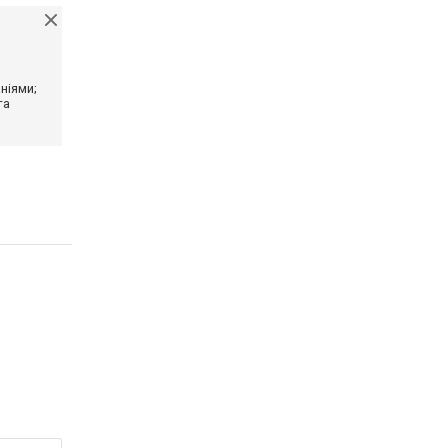
ніями;
та