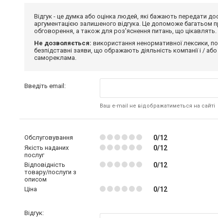
Відгук - це думка або оцінка людей, які бажають передати 
аргументацією залишеного відгука. Це допоможе багатьом пр
обговорення, а також для роз'яснення питань, що цікавлять.
Не дозволяється:
використання ненормативної лексики, по
безпідставні заяви, що ображають діяльність компанії і / або
самореклама.
Введіть email:
Ваш e-mail не відображатиметься на сайті
Обслуговування
0/12
Якість наданих
0/12
послуг
Відповідність
0/12
товару/послуги з
описом
Ціна
0/12
Відгук: