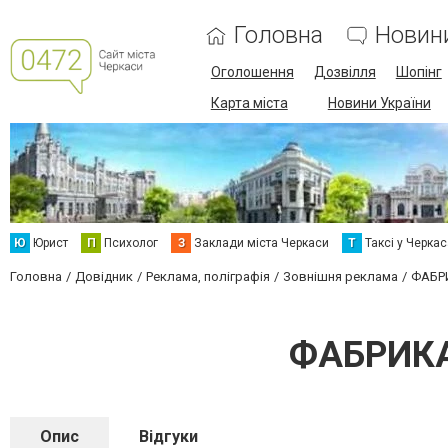
Головна
Новин
Оголошення
Дозвілля
Шопінг
Карта міста
Новини України
Ю
Юрист
П
Психолог
З
Заклади міста Черкаси
Т
Таксі у Черка
Головна
Довідник
Реклама, поліграфія
Зовнішня реклама
ФАБР
ФАБРИКА
Опис
Відгуки