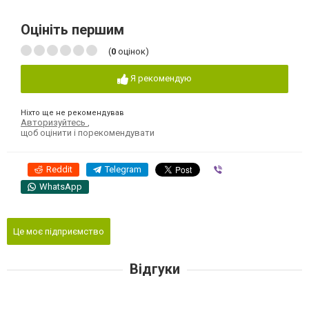
Оцініть першим
(
0
оцінок)
Я рекомендую
Ніхто ще не рекомендував
Авторизуйтесь
,
щоб оцінити і порекомендувати
Reddit
Telegram
Viber
WhatsApp
Це моє підприємство
Відгуки