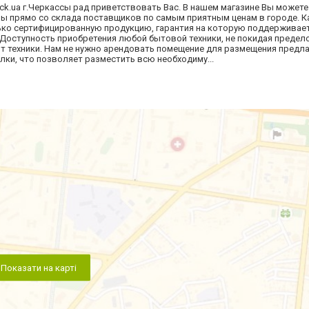
ck.ua г.Черкассы рад приветствовать Вас. В нашем магазине Вы может
ы прямо со склада поставщиков по самым приятным ценам в городе. К
ько сертифицированную продукцию, гарантия на которую поддерживае
! Доступность приобретения любой бытовой техники, не покидая предел
т техники. Нам не нужно арендовать помещение для размещения предл
олки, что позволяет разместить всю необходиму...
Показати на карті