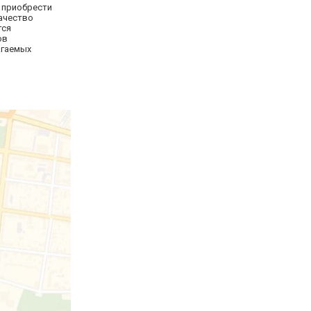
е приобрести
ачество
тся
ов
агаемых