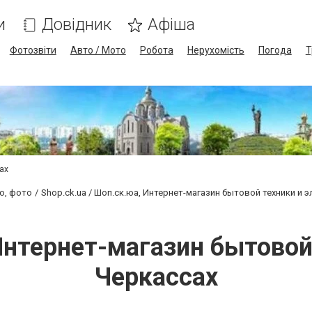
и
Довідник
Афіша
Фотозвіти
Авто / Мото
Робота
Нерухомість
Погода
Т
сах
ео, фото
Shop.ck.ua / Шоп.ск.юа, Интернет-магазин бытовой техники и 
 Интернет-магазин бытовой
Черкассах