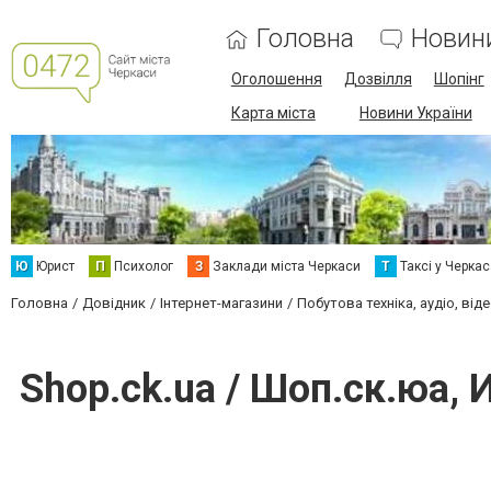
Головна
Новин
Оголошення
Дозвілля
Шопінг
Карта міста
Новини України
Ю
Юрист
П
Психолог
З
Заклади міста Черкаси
Т
Таксі у Черка
Головна
Довідник
Інтернет-магазини
Побутова техніка, аудіо, від
Shop.ck.ua / Шоп.ск.юа,