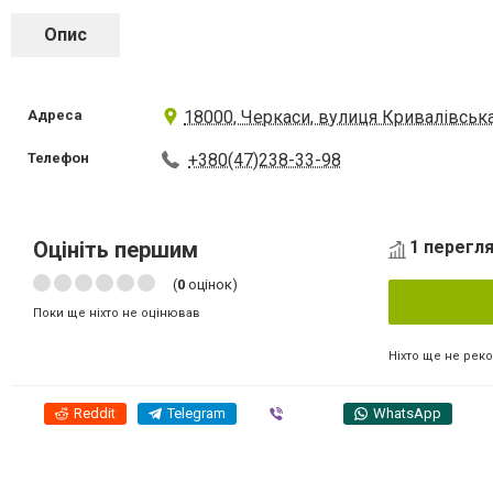
Опис
Адреса
18000, Черкаси, вулиця Кривалівська
Телефон
+380(47)238-33-98
Оцініть першим
1 перегля
(
0
оцінок)
Поки ще ніхто не оцінював
Ніхто ще не рек
Reddit
Telegram
Viber
WhatsApp