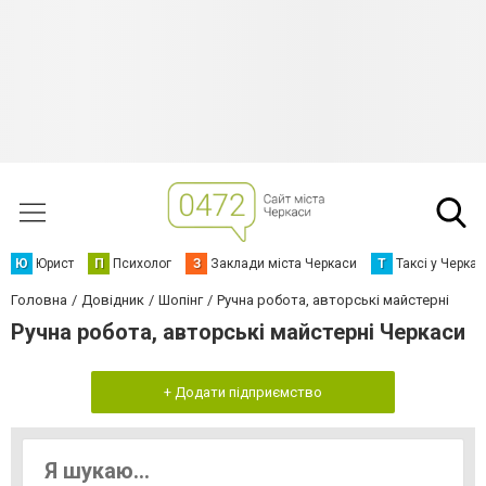
Ю
Юрист
П
Психолог
З
Заклади міста Черкаси
Т
Таксі у Черка
Головна
Довідник
Шопінг
Ручна робота, авторські майстерні
Ручна робота, авторські майстерні Черкаси
+ Додати підприємство