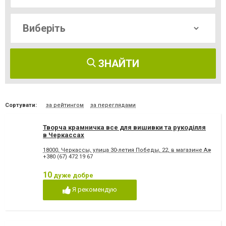
ЗНАЙТИ
Сортувати:
за рейтингом
за переглядами
Творча крамничка все для вишивки та рукоділля
в Черкассах
18000, Черкассы, улица 30-летия Победы, 22, в магазине Ажур
+380 (67) 472 19 67
10
дуже добре
Я рекомендую