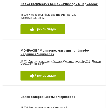
Лавка творческих вещей «Pinshop» в Черкассах
18000, Черкассы, бульвар Шевченко, 239
+380 (63) 332-98-32
Я рекомендую
МONPACІЕ / Монпасье, магазин handmade-
изделий в Черкассах
18001, Черкассы, улица Героев Сталинграда, 24, ТЦ "Днипро-Плаз
+380 (472) 59 98 90
Я рекомендую
Салон галерея Цветы в Черкассах
18000, Черкассы, улица Кирова, 45