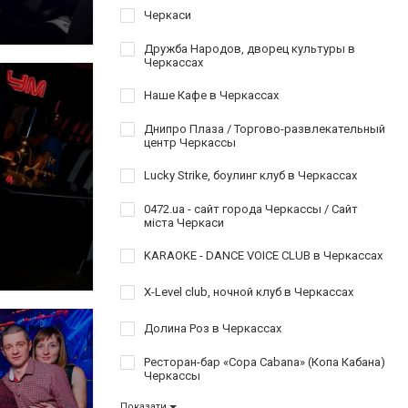
Черкаси
Дружба Народов, дворец культуры в
Черкассах
Наше Кафе в Черкассах
Днипро Плаза / Торгово-развлекательный
центр Черкассы
Lucky Strike, боулинг клуб в Черкассах
0472.ua - сайт города Черкассы / Сайт
міста Черкаси
KARAOKE - DANCE VOICE CLUB в Черкассах
X-Level club, ночной клуб в Черкассах
Долина Роз в Черкассах
Ресторан-бар «Copa Cabana» (Копа Кабана)
Черкассы
Показати