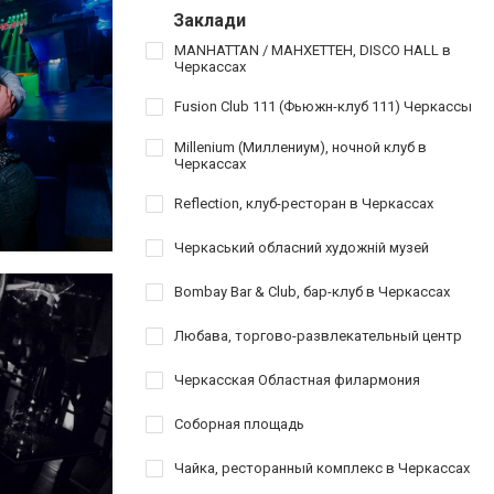
Заклади
MANHATTAN / МАНХЕТТЕН, DISCO HALL в
Черкассах
Fusion Club 111 (Фьюжн-клуб 111) Черкассы
Millenium (Миллениум), ночной клуб в
Черкассах
Reflection, клуб-ресторан в Черкассах
Черкаський обласний художній музей
Bombay Bar & Club, бар-клуб в Черкассах
Любава, торгово-развлекательный центр
Черкасская Областная филармония
Соборная площадь
Чайка, ресторанный комплекс в Черкассах