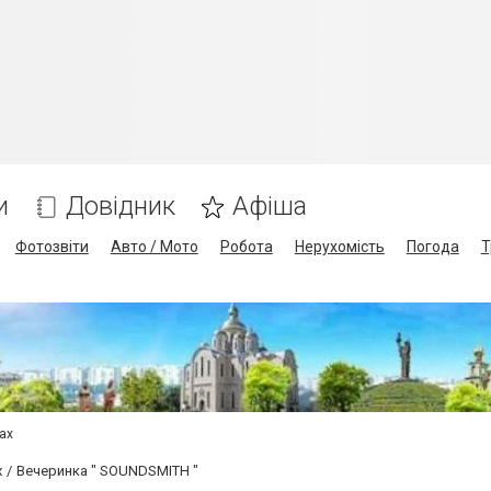
и
Довідник
Афіша
Фотозвіти
Авто / Мото
Робота
Нерухомість
Погода
Т
сах
х
Вечеринка " SOUNDSMITH "