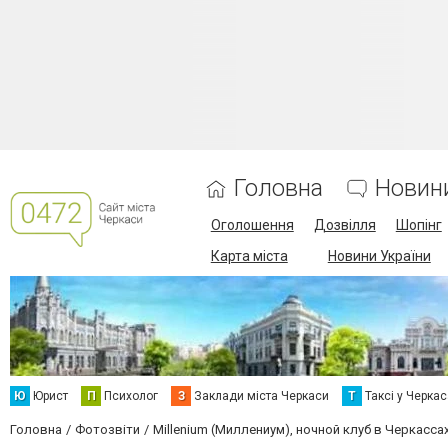
Головна
Новин
Оголошення
Дозвілля
Шопінг
Карта міста
Новини України
Ю
Юрист
П
Психолог
З
Заклади міста Черкаси
Т
Таксі у Черка
Головна
Фотозвіти
Millenium (Миллениум), ночной клуб в Черкасса