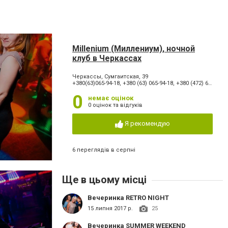
Millenium (Миллениум), ночной
клуб в Черкассах
Черкассы, Сумгаитская, 39
+380(63)065-94-18, +380 (63) 065-94-18, +380 (472) 65-94-18
0
немає оцінок
0 оцінок та відгуків
Я рекомендую
6 переглядів в серпні
Ще в цьому місці
Вечеринка RETRO NIGHT
15 липня 2017 р.
25
Вечеринка SUMMER WEEKEND