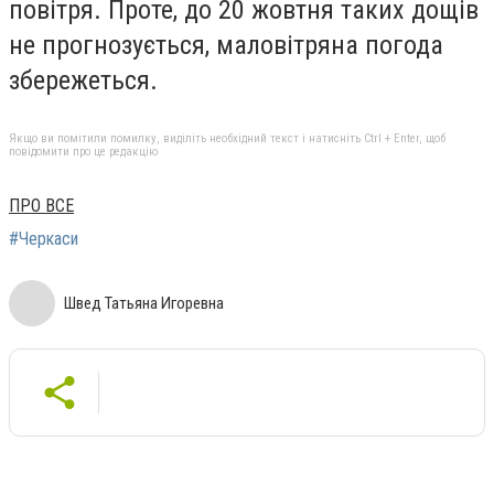
повітря. Проте, до 20 жовтня таких дощів
не прогнозується, маловітряна погода
збережеться.
Якщо ви помітили помилку, виділіть необхідний текст і натисніть Ctrl + Enter, щоб
повідомити про це редакцію
ПРО ВСЕ
#Черкаси
Швед Татьяна Игоревна