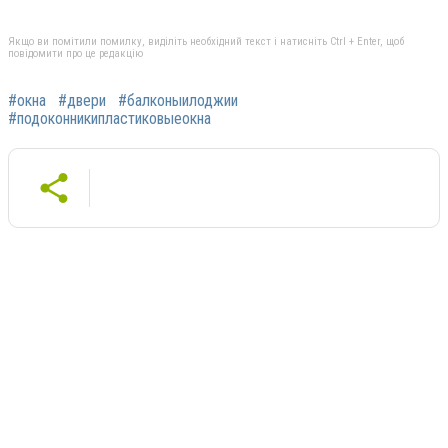
Якщо ви помітили помилку, виділіть необхідний текст і натисніть Ctrl + Enter, щоб
повідомити про це редакцію
#окна
#двери
#балконыилоджии
#подоконникипластиковыеокна