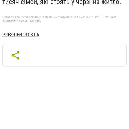
тисяч сімей, які стоять у черзі на житло.
Якщо ви помітили помилку, виділіть необхідний текст і натисніть Ctrl + Enter, щоб
повідомити про це редакцію
PRES-CENTR.CK.UA