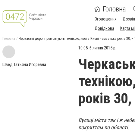
Головна
Оголошення
Дозві
Довідкова
Карта м
Головна
Черкаські дороги ремонтують технікою, якої в Києві немає вже років 30, –
10:05, 6 липня 2015 р.
Черкаськ
Швед Татьяна Игоревна
технікою,
років 30
Вулиці міста так і ж неб
покриттям по області.