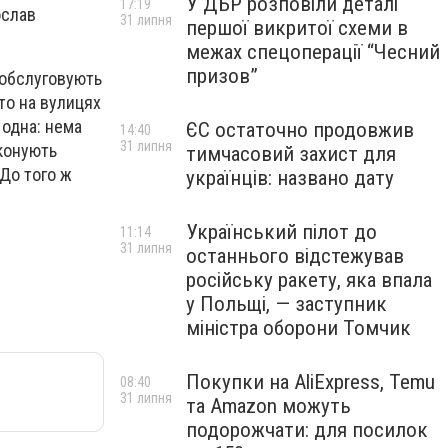
У ДБР розповіли деталі
17:19
ослав
31 липня
першої викритої схеми в
межах спецоперації “Чесний
призов”
 обслуговують
то на вулицях
 одна: нема
ЄС остаточно продовжив
14:40
31 липня
иконують
тимчасовий захист для
 До того ж
українців: названо дату
Український пілот до
11:14
31 липня
останнього відстежував
російську ракету, яка впала
у Польщі, — заступник
міністра оборони Томчик
Покупки на AliExpress, Temu
08:40
31 липня
та Amazon можуть
подорожчати: для посилок