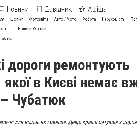
Новини
Довідник
Афіша
лля
Шопінг
Фотозвіти
Авто / Мото
Робота
Нерухомість
По
іста
Новини України
 Чубатюк
і дороги ремонтують
 якої в Києві немає в
, – Чубатюк
езпечні для водіїв, як і раніше. Дещо краща ситуація з доро