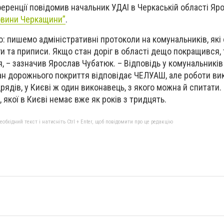
ференції повідомив начальник УДАІ в Черкаській області Яр
вини Черкащини”
.
: пишемо адміністративні протоколи на комунальників, які
ги та приписи. Якщо стан доріг в області дещо покращився, 
я, – зазначив Ярослав Чубатюк. – Відповідь у комунальників
тан дорожнього покриття відповідає ЧЕЛУАШ, але роботи в
дрядів, у Києві ж один виконавець, з якого можна й спитати.
 якої в Києві немає вже як років з тридцять.
бхідний текст і натисніть Ctrl + Enter, щоб повідомити про це редакцію