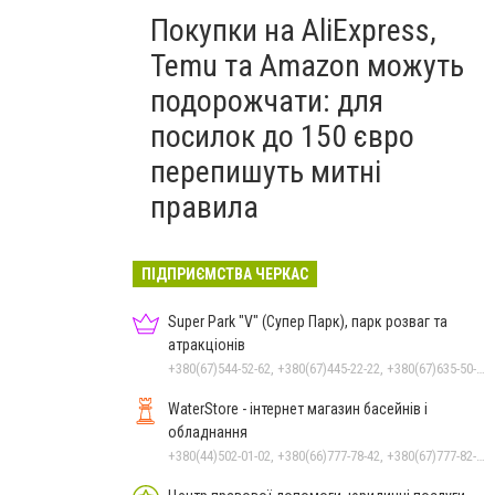
Покупки на AliExpress,
Temu та Amazon можуть
подорожчати: для
посилок до 150 євро
перепишуть митні
правила
ПІДПРИЄМСТВА ЧЕРКАС
Super Park "V" (Супер Парк), парк розваг та
атракціонів
+380(67)544-52-62, +380(67)445-22-22, +380(67)635-50-50
WaterStore - інтернет магазин басейнів і
обладнання
+380(44)502-01-02, +380(66)777-78-42, +380(67)777-82-19, +380(67)890-80-80, +380(73)890-80-80, +380(44)502-01-03