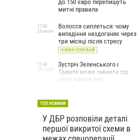
до 150 євро перепишуть
митні правила
Волосся сиплеться: чому
17:00
29 липня
випадіння наздоганяє через
три місяці після стресу
НОВИНИ КОМПАНІЙ
Зустріч Зеленського і
11:56
29 липня
Трампа може змінити хід
переговорів про
завершення війни, – FT
ТОП НОВИНИ
У ДБР розповіли деталі
першої викритої схеми в
межах спецоперації