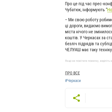
Про це під час прес-кон
Чубатюк, інформують “
Но
– Ми свою роботу робимо
ці дороги, видаємо вимо
міста нічого не змінилос
коштів. У Черкасах за с
безліч підрядів та субпі
ЧЕЛУАШ має таку техніку,
Якщо ви помітили помилку, виділіть нео
ПРО ВСЕ
#Черкаси