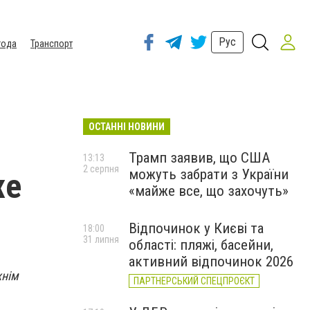
Рус
года
Транспорт
ОСТАННІ НОВИНИ
Трамп заявив, що США
13:13
2 серпня
можуть забрати з України
же
«майже все, що захочуть»
Відпочинок у Києві та
18:00
31 липня
області: пляжі, басейни,
активний відпочинок 2026
жнім
ПАРТНЕРСЬКИЙ СПЕЦПРОЄКТ