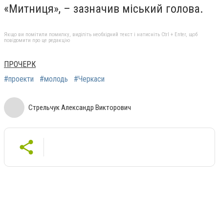
«Митниця», – зазначив міський голова.
Якщо ви помітили помилку, виділіть необхідний текст і натисніть Ctrl + Enter, щоб
повідомити про це редакцію
ПРОЧЕРК
#проекти
#молодь
#Черкаси
Стрельчук Александр Викторович