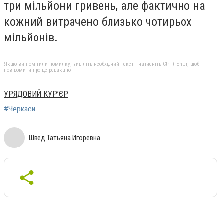
три мільйони гривень, але фактично на
кожний витрачено близько чотирьох
мільйонів.
Якщо ви помітили помилку, виділіть необхідний текст і натисніть Ctrl + Enter, щоб
повідомити про це редакцію
УРЯДОВИЙ КУР’ЄР
#Черкаси
Швед Татьяна Игоревна