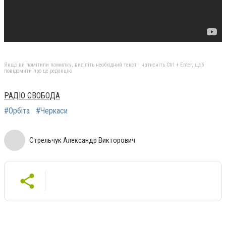
Якщо ви помітили помилку, виділіть необхідний текст і натисніть Ctrl + Enter, щоб
повідомити про це редакцію
РАДІО СВОБОДА
#Орбіта
#Черкаси
Стрельчук Александр Викторович