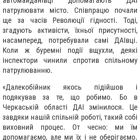
автомайданівці допомагають ДАІ
патрулювати місто. Співпрацю почали
ще за часів Революції гідності. Тоді,
згадують активісти, їхньої присутності,
насамперед, потребували самі ДАІвці.
Коли ж буремні події вщухли, деякі
інспектори чинили спротив спільному
патрулюванню.
«Далекобійник якось підійшов і
подякував за те, що робимо. Бо в
Черкаській області ДАІ змінилося. Це
завдяки нашій спільній роботі, такий собі
виховний процес. От чесно: ми їм
допомагаємо, але ми їх і не оберігаємо.