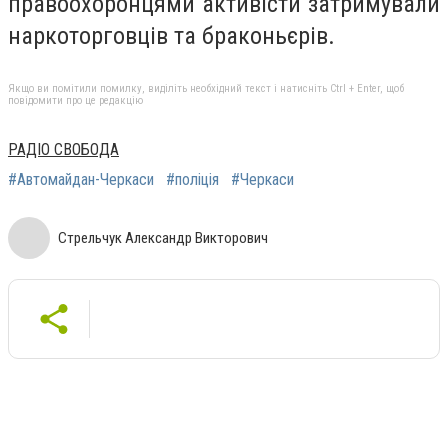
правоохоронцями активісти затримували
наркоторговців та браконьєрів.
Якщо ви помітили помилку, виділіть необхідний текст і натисніть Ctrl + Enter, щоб
повідомити про це редакцію
РАДІО СВОБОДА
#Автомайдан-Черкаси
#поліція
#Черкаси
Стрельчук Александр Викторович