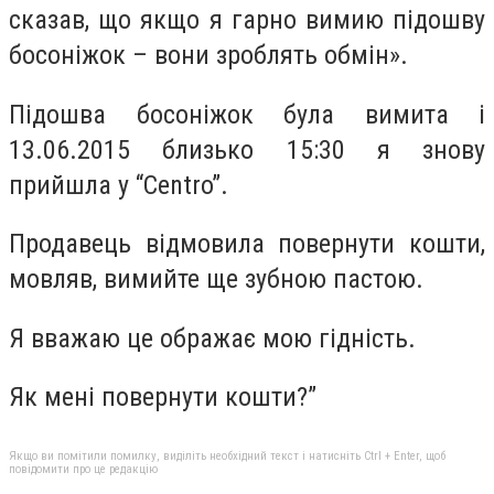
сказав, що якщо я гарно вимию підошву
босоніжок – вони зроблять обмін».
Підошва босоніжок була вимита і
13.06.2015 близько 15:30 я знову
прийшла у “Centro”.
Продавець відмовила повернути кошти,
мовляв, вимийте ще зубною пастою.
Я вважаю це ображає мою гідність.
Як мені повернути кошти?”
Якщо ви помітили помилку, виділіть необхідний текст і натисніть Ctrl + Enter, щоб
повідомити про це редакцію