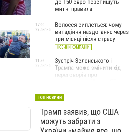
до 150 євро перепишуть
митні правила
Волосся сиплеться: чому
17:00
29 липня
випадіння наздоганяє через
три місяці після стресу
НОВИНИ КОМПАНІЙ
Зустріч Зеленського і
11:56
29 липня
Трампа може змінити хід
переговорів про
завершення війни, – FT
ТОП НОВИНИ
Трамп заявив, що США
можуть забрати з
України «майже все, що