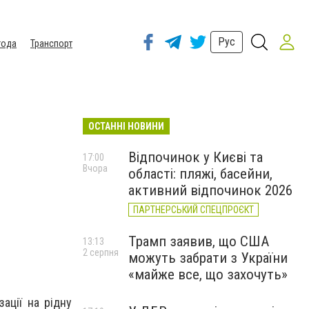
Рус
года
Транспорт
ОСТАННІ НОВИНИ
Відпочинок у Києві та
17:00
Вчора
області: пляжі, басейни,
активний відпочинок 2026
ПАРТНЕРСЬКИЙ СПЕЦПРОЄКТ
Трамп заявив, що США
13:13
2 серпня
можуть забрати з України
«майже все, що захочуть»
ації на рідну