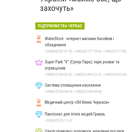
захочуть»
ПІДПРИЄМСТВА ЧЕРКАС
WaterStore - інтернет магазин басейнів і
обладнання
+380(44)502-01-02, +380(66)777-78-42, +380(67)777-82-19, +380(67)890-80-80, +380(73)890-80-80, +380(44)502-01-03
Super Park "V" (Супер Парк), парк розваг та
атракціонів
+380(67)544-52-62, +380(67)445-22-22, +380(67)635-50-50
Система сповіщення населення
+380(67)340-49-59, +380(67)350-44-68
Медичний центр «ОН Клінік Черкаси»
Пансіонат для літніх людей Грааль
+380(67)255-11-55
Центр правової допомоги, юридичні послуги