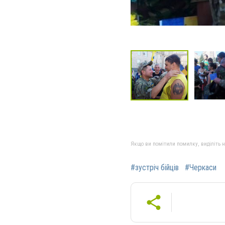
Якщо ви помітили помилку, виділіть нео
#зустріч бійців
#Черкаси