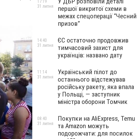
У ДБР розповіли деталі
17:19
31 липня
першої викритої схеми в
межах спецоперації “Чесний
призов”
ЄС остаточно продовжив
14:40
31 липня
тимчасовий захист для
українців: названо дату
Український пілот до
11:14
31 липня
останнього відстежував
російську ракету, яка впала
у Польщі, — заступник
міністра оборони Томчик
Покупки на AliExpress, Temu
08:40
31 липня
та Amazon можуть
подорожчати: для посилок