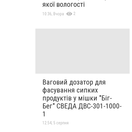
якої вологості
2
10:36, Вчора
Ваговий дозатор для
фасування сипких
продуктів у мішки "Біг-
Бег" СВЕДА ДВС-301-1000-
1
12:54, 5 серпня