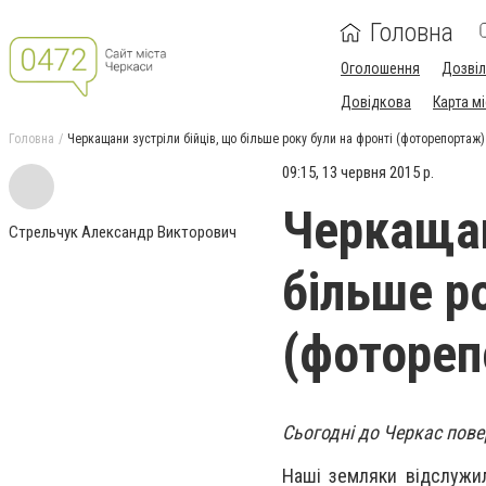
Головна
Оголошення
Дозві
Довідкова
Карта м
Головна
Черкащани зустріли бійців, що більше року були на фронті (фоторепортаж)
09:15, 13 червня 2015 р.
Черкащан
Стрельчук Александр Викторович
більше р
(фотореп
Сьогодні до Черкас пове
Наші земляки відслужил