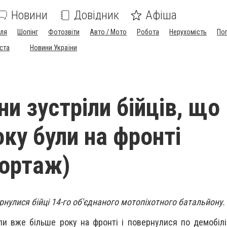
Новини
Довідник
Афіша
лля
Шопінг
Фотозвіти
Авто / Мото
Робота
Нерухомість
По
іста
Новини України
и зустріли бійців, що
оку були на фронті
ортаж)
рнулися бійці 14-го об'єднаного мотопіхотного батальйону.
и вже більше року на фронті і повернулися по демобіліз