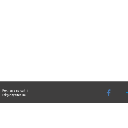
Реклама на сайті:
rek@citysites.ua
Допускається цитування матеріалів без отримання попередньої згоди 0472.ua за умо
гіперпосилання на цитовані статті не нижче другого абзацу в тексті або в якості д
Матеріали з плашками "Новини компаній", "Промо", "Партнерський матеріал", "Партнер