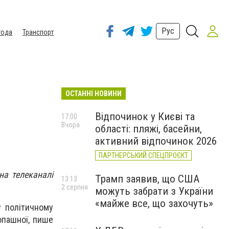
Рус
года
Транспорт
ОСТАННІ НОВИНИ
Відпочинок у Києві та
17:00
Вчора
області: пляжі, басейни,
активний відпочинок 2026
ПАРТНЕРСЬКИЙ СПЕЦПРОЄКТ
на телеканалі
Трамп заявив, що США
13:13
2 серпня
можуть забрати з України
«майже все, що захочуть»
у політичному
опашної, пише