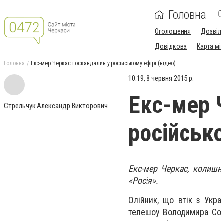
Головна
Оголошення
Дозві
Довідкова
Карта м
Головна
Екс-мер Черкас поскандалив у російському ефірі (відео)
10:19, 8 червня 2015 р.
Екс-мер 
Стрельчук Александр Викторович
російсько
Екс-мер Черкас, колишн
«Росія».
Олійник, що втік з Укр
телешоу Володимира Сол