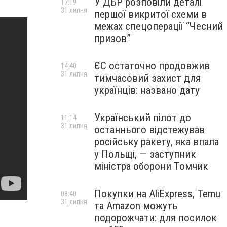
У ДБР розповіли деталі
17:19
31 липня
першої викритої схеми в
межах спецоперації “Чесний
призов”
ЄС остаточно продовжив
14:40
31 липня
тимчасовий захист для
українців: названо дату
Український пілот до
11:14
31 липня
останнього відстежував
російську ракету, яка впала
у Польщі, — заступник
міністра оборони Томчик
Покупки на AliExpress, Temu
08:40
31 липня
та Amazon можуть
подорожчати: для посилок