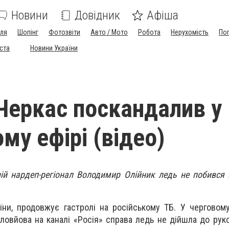
Новини
Довідник
Афіша
лля
Шопінг
Фотозвіти
Авто / Мото
Робота
Нерухомість
По
іста
Новини України
Черкас поскандалив у
му ефірі (відео)
ій нардеп-регіонал Володимир Олійник ледь не побився 
аїни, продовжує гастролі на російському ТБ. У черговом
овйова на каналі «Росія» справа ледь не дійшла до рук