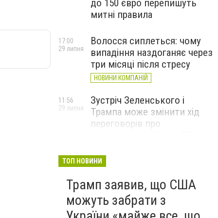
до 150 євро перепишуть
митні правила
Волосся сиплеться: чому
17:00
29 липня
випадіння наздоганяє через
три місяці після стресу
НОВИНИ КОМПАНІЙ
Зустріч Зеленського і
11:56
29 липня
Трампа може змінити хід
переговорів про
завершення війни, – FT
ТОП НОВИНИ
Трамп заявив, що США
можуть забрати з
України «майже все, що