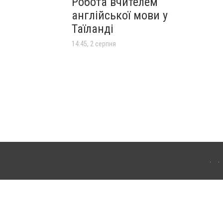
Робота вчителем
англійської мови у
Таїланді
14:45, 2 серпня
я інтернет-видань обов'язкове розміщення прямого, відкритого для пошукових систем
лама" публікуються на правах реклами.