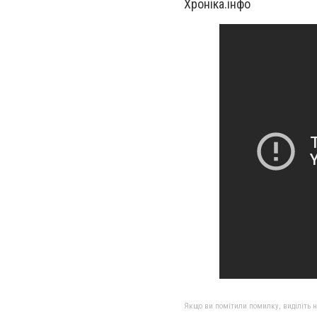
Хроніка.інфо
Якщо ви помітили помилку, виділіть нео