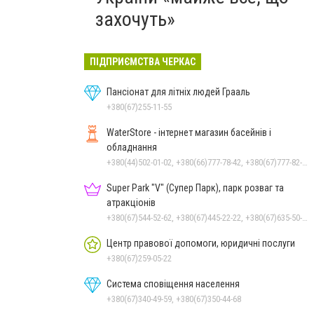
захочуть»
ПІДПРИЄМСТВА ЧЕРКАС
Пансіонат для літніх людей Грааль
+380(67)255-11-55
WaterStore - інтернет магазин басейнів і
обладнання
+380(44)502-01-02, +380(66)777-78-42, +380(67)777-82-19, +380(67)890-80-80, +380(73)890-80-80, +380(44)502-01-03
Super Park "V" (Супер Парк), парк розваг та
атракціонів
+380(67)544-52-62, +380(67)445-22-22, +380(67)635-50-50
Центр правової допомоги, юридичні послуги
+380(67)259-05-22
Система сповіщення населення
+380(67)340-49-59, +380(67)350-44-68