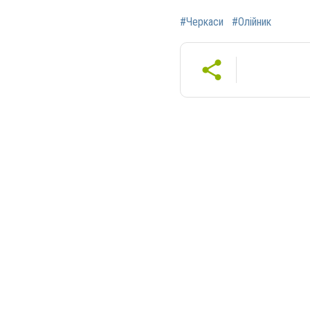
#Черкаси
#Олійник