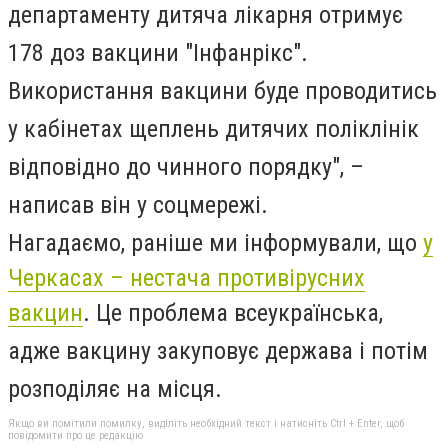
департаменту дитяча лікарня отримує
178 доз вакцини "Інфанрікс".
Використання вакцини буде проводитись
у кабінетах щеплень дитячих поліклінік
відповідно до чинного порядку", –
написав він у соцмережі.
Нагадаємо, раніше ми інформували, що
у
Черкасах – нестача противірусних
вакцин
. Це проблема всеукраїнська,
адже вакцину закуповує держава і потім
розподіляє на місця.
Якщо ви помітили помилку, виділіть необхідний текст і натисніть Ctrl + Enter, щоб
повідомити про це редакцію