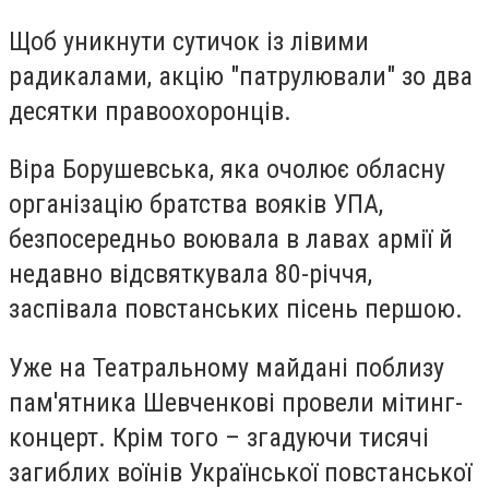
Щоб уникнути сутичок із лівими
радикалами, акцію "патрулювали" зо два
десятки правоохоронців.
Віра Борушевська, яка очолює обласну
організацію братства вояків УПА,
безпосередньо воювала в лавах армії й
недавно відсвяткувала 80-річчя,
заспівала повстанських пісень першою.
Уже на Театральному майдані поблизу
пам'ятника Шевченкові провели мітинг-
концерт. Крім того – згадуючи тисячі
загиблих воїнів Української повстанської