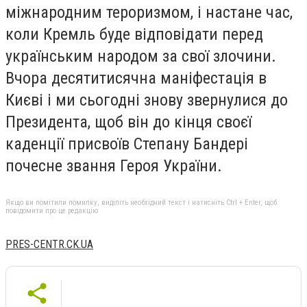
міжнародним тероризмом, і настане час,
коли Кремль буде відповідати перед
українським народом за свої злочини.
Вчора десятитисячна маніфестація в
Києві і ми сьогодні знову звернулися до
Президента, щоб він до кінця своєї
каденції присвоїв Степану Бандері
почесне звання Героя України.
Якщо ви помітили помилку, виділіть необхідний текст і натисніть Ctrl + Enter, щоб
повідомити про це редакцію
PRES-CENTR.CK.UA