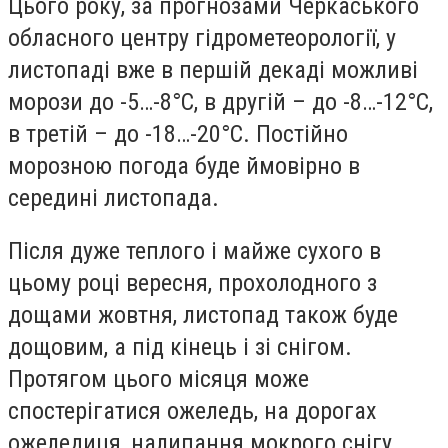
Цього року, за прогнозами Черкаського
обласного центру гідрометеорології, у
листопаді вже в першій декаді можливі
морози до -5…-8°С, в другій – до -8…-12°С,
в третій – до -18…-20°С. Постійно
морозною погода буде ймовірно в
середині листопада.
Після дуже теплого і майже сухого в
цьому році вересня, прохолодного з
дощами жовтня, листопад також буде
дощовим, а під кінець і зі снігом.
Протягом цього місяця може
спостерігатися ожеледь, на дорогах
ожеледиця, налипання мокрого снігу,