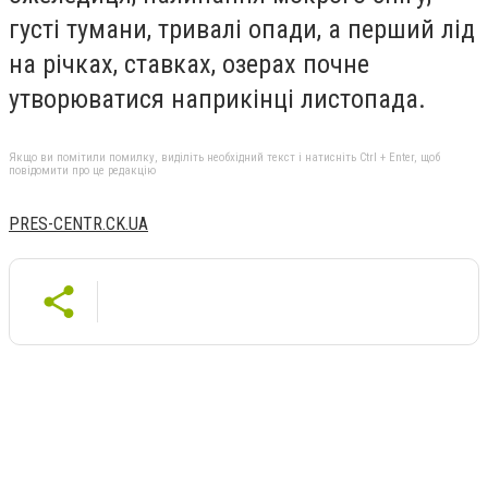
густі тумани, тривалі опади, а перший лід
на річках, ставках, озерах почне
утворюватися наприкінці листопада.
Якщо ви помітили помилку, виділіть необхідний текст і натисніть Ctrl + Enter, щоб
повідомити про це редакцію
PRES-CENTR.CK.UA