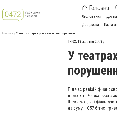
Головна
Оголошення
Дозві
Довідкова
Карта м
Головна
У театрах Черкащини - фінансові порушення
14:03, 19 жовтня 2009 р.
У театра
порушен
Під час ревізій фінансо
ляльок та Черкаського ак
Шевченка, які фінансуют
на суму 1 057,6 тис. грив