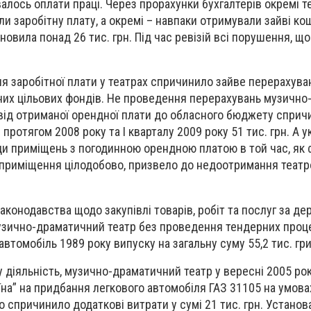
лось оплати праці. Через прорахунки бухгалтерів окремі т
и заробітну плату, а окремі – навпаки отримували зайві ко
овила понад 26 тис. грн. Під час ревізій всі порушення, щ
я заробітної плати у театрах спричинило зайве перерахуван
вних цільових фондів. Не проведення перерахувань музичн
 від отриманої орендної плати до обласного бюджету сприч
ротягом 2008 року та І кварталу 2009 року 51 тис. грн. А 
и приміщень з погодинною орендною платою в той час, як
приміщення цілодобово, призвело до недоотримання театро
аконодавства щодо закупівлі товарів, робіт та послуг за де
 музично-драматичний театр без проведення тендерних проц
автомобіль 1989 року випуску на загальну суму 55,2 тис. гр
 діяльність, музично-драматичний театр у вересні 2005 ро
аїна” на придбання легкового автомобіля ГАЗ 31105 на умова
 спричинило додаткові витрати у сумі 21 тис. грн. Установ