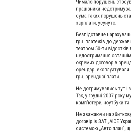
Чимало порушень стосува
працівники недотримувал
сума таких порушень стан
зарплати, усунуто.
Безпідставне нарахуванн
грн. платежів до держа
театром 50-ти відсотків
недоотримання останнім п
окремих договорів оренд
орендарі експлуатували 
грн. орендної плати.
Не дотримувались тут і з
Так, у грудні 2007 року
комп'ютери, ноутбуки та 
Не зважаючи на збиткову
договір із ЗАТ „АІСЕ Укр
системою „Авто план”, що