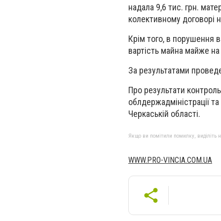
надала 9,6 тис. грн. мат
колективному договорі н
Крім того, в порушення 
вартість майна майже на 
За результатами проведе
Про результати контроль
облдержадміністрації та
Черкаській області.
Якщо ви помітили помилку, виділіть нео
WWW.PRO-VINCIA.COM.UA