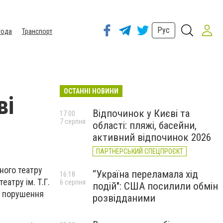
Рус
года
Транспорт
ОСТАННІ НОВИНИ
ві
Відпочинок у Києві та
17:00
7 серпня
області: пляжі, басейни,
активний відпочинок 2026
ПАРТНЕРСЬКИЙ СПЕЦПРОЄКТ
ного театру
“Україна переламала хід
16:18
атру ім. Т.Г.
6 серпня
подій": США посилили обмін
і порушення
розвідданими