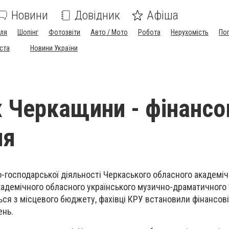
Новини
Довідник
Афіша
лля
Шопінг
Фотозвіти
Авто / Мото
Робота
Нерухомість
По
іста
Новини України
х Черкащини - фінансо
ня
во-господарської діяльності Черкаського обласного академіч
адемічного обласного українського музично-драматичного те
ься з місцевого бюджету, фахівці КРУ встановили фінансов
ень.