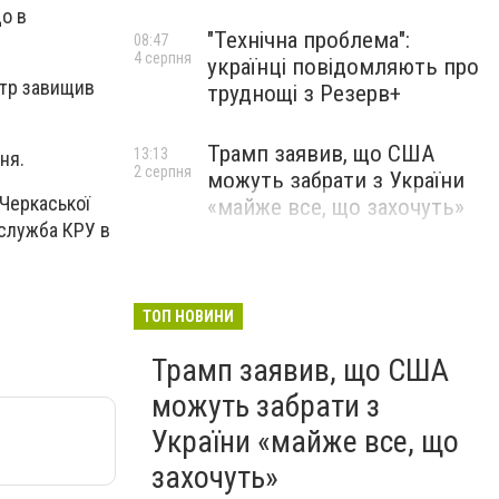
що в
"Технічна проблема":
08:47
4 серпня
українці повідомляють про
атр завищив
труднощі з Резерв+
Трамп заявив, що США
13:13
ня.
2 серпня
можуть забрати з України
 Черкаської
«майже все, що захочуть»
-служба КРУ в
ТОП НОВИНИ
Трамп заявив, що США
можуть забрати з
України «майже все, що
захочуть»