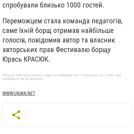
спробували близько 1000 гостей.
Переможцем стала команда педагогів,
саме їхній борщ отримав найбільше
голосів, повідомив автор та власник
авторських прав Фестивалю борщу
Юрась КРАСЮК.
Якщо ви помітили помилку, виділіть необхідний текст і натисніть Ctrl + Enter, щоб
повідомити про це редакцію
WWW.UNIAN.NET