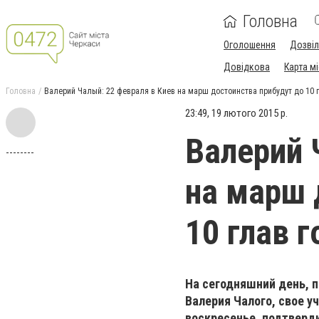
Головна
Оголошення
Дозві
Довідкова
Карта м
Головна
Валерий Чалый: 22 февраля в Киев на марш достоинства прибудут до 10 г
23:49, 19 лютого 2015 р.
Валерий 
--------
на марш 
10 глав 
На сегодняшний день, 
Валерия Чалого, свое у
воскресенье, подтверд