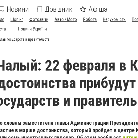
Новини
Довідник
Афіша
лля
Шопінг
Фотозвіти
Авто / Мото
Робота
Нерухомість
По
іста
Новини України
лав государств и правительств
Чалый: 22 февраля в 
достоинства прибудут
государств и правител
по словам заместителя главы Администрации Президент
частие в марше достоинства, который пройдет в центре К
или семь иностранных лидеров. Об этом сообщает
интер