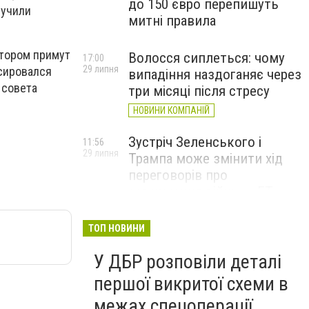
до 150 євро перепишуть
лучили
митні правила
отором примут
Волосся сиплеться: чому
17:00
29 липня
нсировался
випадіння наздоганяє через
 совета
три місяці після стресу
НОВИНИ КОМПАНІЙ
Зустріч Зеленського і
11:56
29 липня
Трампа може змінити хід
переговорів про
завершення війни, – FT
ТОП НОВИНИ
У ДБР розповіли деталі
першої викритої схеми в
межах спецоперації