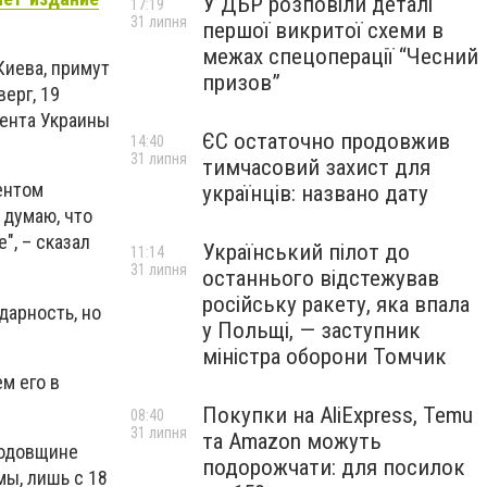
У ДБР розповіли деталі
17:19
31 липня
першої викритої схеми в
межах спецоперації “Чесний
Киева, примут
призов”
ерг, 19
дента Украины
ЄС остаточно продовжив
14:40
31 липня
тимчасовий захист для
ентом
українців: названо дату
 думаю, что
", – сказал
Український пілот до
11:14
31 липня
останнього відстежував
російську ракету, яка впала
дарность, но
у Польщі, — заступник
міністра оборони Томчик
м его в
Покупки на AliExpress, Temu
08:40
31 липня
та Amazon можуть
годовщине
подорожчати: для посилок
ы, лишь с 18