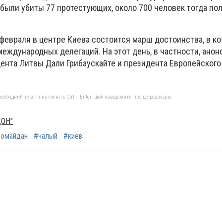
 были убиты 77 протестующих, около 700 человек тогда по
 февраля в центре Киева состоится марш достоинства, в к
еждународных делегаций. На этот день, в частности, ано
дента Литвы Дали Грибаускайте и президента Европейского
бхідний текст і натисніть Ctrl + Enter, щоб повідомити про це редакцію
ДОН"
ромайдан
#чалый
#киев