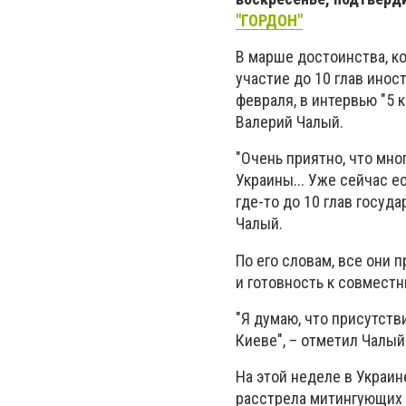
"ГОРДОН"
В марше достоинства, ко
участие до 10 глав инос
февраля, в интервью "5
Валерий Чалый.
"Очень приятно, что мно
Украины... Уже сейчас е
где-то до 10 глав госуда
Чалый.
По его словам, все они 
и готовность к совмест
"Я думаю, что присутств
Киеве", – отметил Чалый
На этой неделе в Украи
расстрела митингующих 