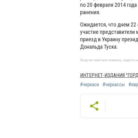
по 20 февраля 2014 года
ранения.
Ожидается, что днем 22
участие представители м
приезд в Украину прези
Дональда Туска.
Якщо ви помітили помилку, виділіть нео
ИНТЕРНЕТ-ИЗДАНИЯ "ГОР
#черкаси
#черкассы
#ев