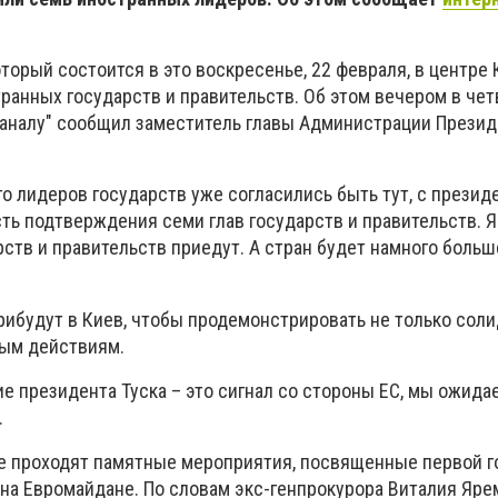
торый состоится в это воскресенье, 22 февраля, в центре 
транных государств и правительств. Об этом вечером в четв
 каналу" сообщил заместитель главы Администрации Прези
го лидеров государств уже согласились быть тут, с презид
сть подтверждения семи глав государств и правительств. Я
рств и правительств приедут. А стран будет намного больше
прибудут в Киев, чтобы продемонстрировать не только соли
ным действиям.
ие президента Туска – это сигнал со стороны ЕС, мы ожидае
.
не проходят памятные мероприятия, посвященные первой 
на Евромайдане. По словам экс-генпрокурора Виталия Ярем