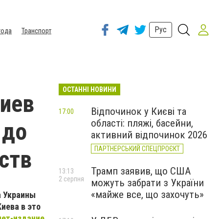
Рус
года
Транспорт
ОСТАННІ НОВИНИ
Киев
Відпочинок у Києві та
17:00
області: пляжі, басейни,
 до
активний відпочинок 2026
ПАРТНЕРСЬКИЙ СПЕЦПРОЄКТ
ьств
Трамп заявив, що США
13:13
2 серпня
можуть забрати з України
«майже все, що захочуть»
а Украины
иева в это
нет-издание