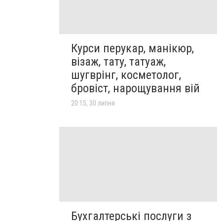
Курси перукар, манікюр,
візаж, тату, татуаж,
шугврінг, косметолог,
бровіст, нарощування вій
20:15, 30 липня
Бухгалтерські послуги з