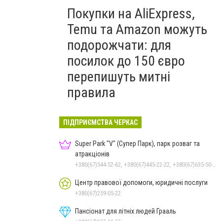
Покупки на AliExpress,
Temu та Amazon можуть
подорожчати: для
посилок до 150 євро
перепишуть митні
правила
ПІДПРИЄМСТВА ЧЕРКАС
Super Park "V" (Супер Парк), парк розваг та
атракціонів
+380(67)544-52-62, +380(67)445-22-22, +380(67)635-50-50
Центр правової допомоги, юридичні послуги
+380(67)259-05-22
Пансіонат для літніх людей Грааль