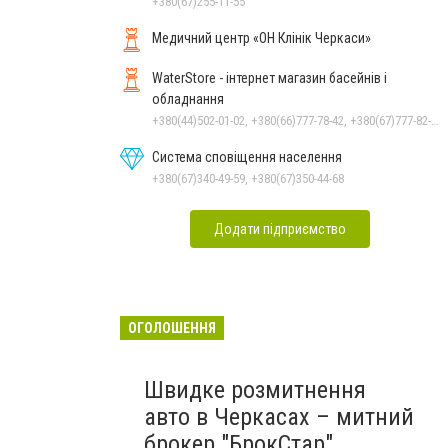
+380(67)255-11-55
Медичний центр «ОН Клінік Черкаси»
WaterStore - інтернет магазин басейнів і
обладнання
+380(44)502-01-02, +380(66)777-78-42, +380(67)777-82-19, +380(67)890-80-80, +380(73)890-80-80, +380(44)502-01-03
Система сповіщення населення
+380(67)340-49-59, +380(67)350-44-68
Додати підприємство
ОГОЛОШЕННЯ
Швидке розмитнення
авто в Черкасах – митний
брокер "БрокСтар"