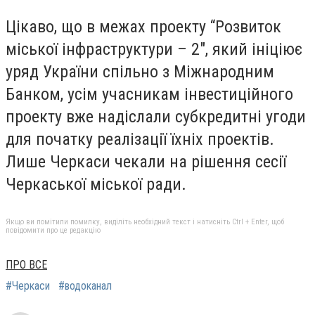
Цікаво, що в межах проекту “Розвиток
міської інфраструктури – 2″, який ініціює
уряд України спільно з Міжнародним
Банком, усім учасникам інвестиційного
проекту вже надіслали субкредитні угоди
для початку реалізації їхніх проектів.
Лише Черкаси чекали на рішення сесії
Черкаської міської ради.
Якщо ви помітили помилку, виділіть необхідний текст і натисніть Ctrl + Enter, щоб
повідомити про це редакцію
ПРО ВСЕ
#Черкаси
#водоканал