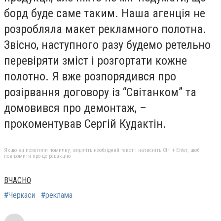
борд буде саме таким. Наша агенція не
розробляла макет рекламного полотна.
Звісно, наступного разу будемо ретельно
перевіряти зміст і розгортати кожне
полотно. Я вже розпорядився про
розірвання договору із “Світанком” та
домовився про демонтаж, –
прокоментував Сергій Кудактін.
Якщо ви помітили помилку, виділіть необхідний текст і натисніть Ctrl + Enter, щоб
повідомити про це редакцію
ВЧАСНО
#Черкаси
#реклама