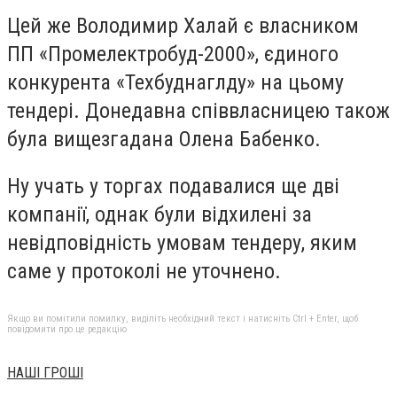
Цей же Володимир Халай є власником
ПП «Промелектробуд-2000», єдиного
конкурента «Техбуднаглду» на цьому
тендері. Донедавна співвласницею також
була вищезгадана Олена Бабенко.
Ну учать у торгах подавалися ще дві
компанії, однак були відхилені за
невідповідність умовам тендеру, яким
саме у протоколі не уточнено.
Якщо ви помітили помилку, виділіть необхідний текст і натисніть Ctrl + Enter, щоб
повідомити про це редакцію
НАШІ ГРОШІ