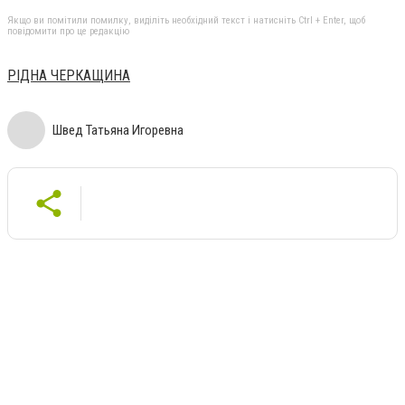
Якщо ви помітили помилку, виділіть необхідний текст і натисніть Ctrl + Enter, щоб
повідомити про це редакцію
РІДНА ЧЕРКАЩИНА
Швед Татьяна Игоревна