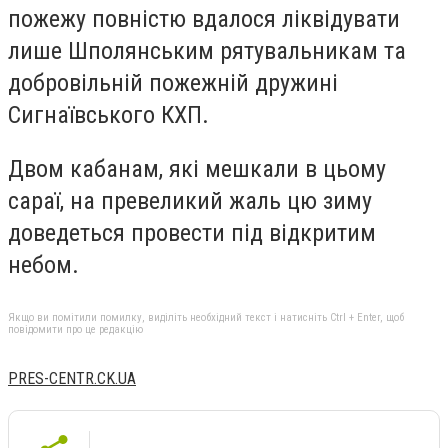
пожежу повністю вдалося ліквідувати
лише Шполянським рятувальникам та
добровільній пожежній дружині
Сигнаївського КХП.
Двом кабанам, які мешкали в цьому
сараї, на превеликий жаль цю зиму
доведеться провести під відкритим
небом.
Якщо ви помітили помилку, виділіть необхідний текст і натисніть Ctrl + Enter, щоб
повідомити про це редакцію
PRES-CENTR.CK.UA