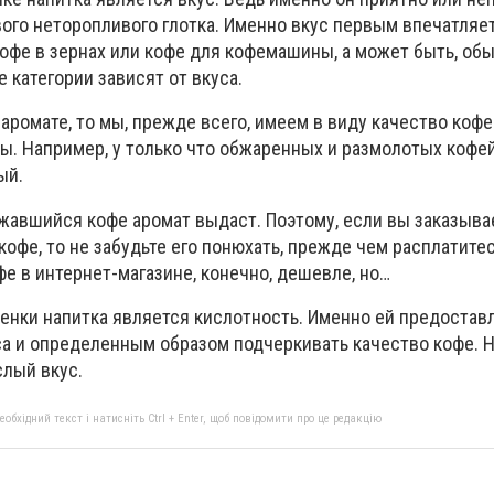
ого неторопливого глотка. Именно вкус первым впечатляет
кофе в зернах или кофе для кофемашины, а может быть, об
категории зависят от вкуса.
 аромате, то мы, прежде всего, имеем в виду качество кофе
ы. Например, у только что обжаренных и размолотых кофе
ый.
жавшийся кофе аромат выдаст. Поэтому, если вы заказыва
кофе, то не забудьте его понюхать, прежде чем расплатите
е в интернет-магазине, конечно, дешевле, но…
енки напитка является кислотность. Именно ей предостав
са и определенным образом подчеркивать качество кофе. Н
слый вкус.
бхідний текст і натисніть Ctrl + Enter, щоб повідомити про це редакцію