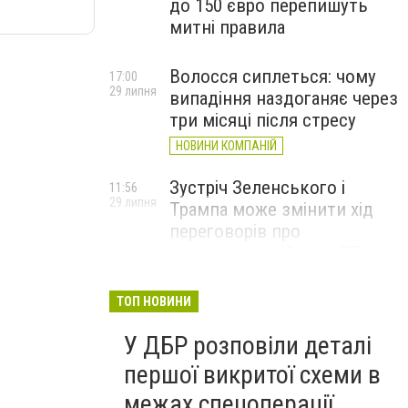
до 150 євро перепишуть
митні правила
Волосся сиплеться: чому
17:00
29 липня
випадіння наздоганяє через
три місяці після стресу
НОВИНИ КОМПАНІЙ
Зустріч Зеленського і
11:56
29 липня
Трампа може змінити хід
переговорів про
завершення війни, – FT
ТОП НОВИНИ
У ДБР розповіли деталі
першої викритої схеми в
межах спецоперації