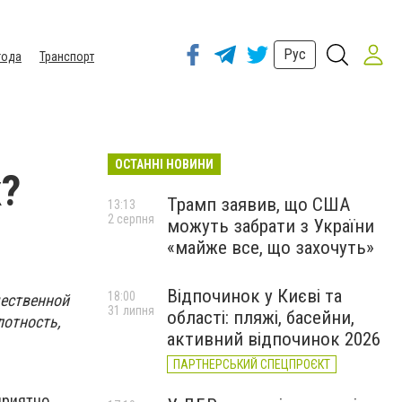
Рус
года
Транспорт
ОСТАННІ НОВИНИ
к?
Трамп заявив, що США
13:13
2 серпня
можуть забрати з України
«майже все, що захочуть»
Відпочинок у Києві та
18:00
чественной
31 липня
області: пляжі, басейни,
лотность,
активний відпочинок 2026
ПАРТНЕРСЬКИЙ СПЕЦПРОЄКТ
приятно