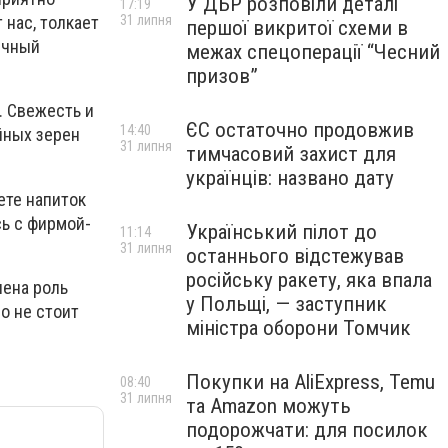
У ДБР розповіли деталі
17:19
31 липня
 нас, толкает
першої викритої схеми в
ычный
межах спецоперації “Чесний
призов”
. Свежесть и
ЄС остаточно продовжив
14:40
йных зерен
31 липня
тимчасовий захист для
українців: названо дату
ете напиток
сь с фирмой-
Український пілот до
11:14
31 липня
останнього відстежував
російську ракету, яка впала
лена роль
у Польщі, — заступник
о не стоит
міністра оборони Томчик
Покупки на AliExpress, Temu
08:40
31 липня
та Amazon можуть
подорожчати: для посилок