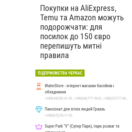
Покупки на AliExpress,
Temu та Amazon можуть
подорожчати: для
посилок до 150 євро
перепишуть митні
правила
ПІДПРИЄМСТВА ЧЕРКАС
WaterStore - інтернет магазин басейнів і
обладнання
+380(44)502-01-02, +380(66)777-78-42, +380(67)777-82-19, +380(67)890-80-80, +380(73)890-80-80, +380(44)502-01-03
Пансіонат для літніх людей Грааль
+380(67)255-11-55
Super Park "V" (Супер Парк), парк розваг та