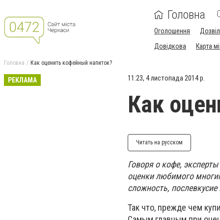
Головна
Оголошення
Дозві
Довідкова
Карта м
Головна
Как оценить кофейный напиток?
11:23, 4 листопада 2014 р.
РЕКЛАМА
Как оцен
Читать на русском
Говоря о кофе, эксперт
оценки любимого многими
сложность, послевкусие 
Так что, прежде чем куп
Самым главным при оцен