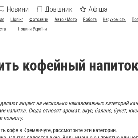
Новини
Довідник
Афіша
лля
Шопінг
Фотозвіти
Авто / Мото
Робота
Нерухомість
По
іста
Новини України
ить кофейный напито
ы делают акцент на несколько немаловажных категорий ка
 напитка. Сюда относят аромат, вкус, баланс, букет, кис
и полноту.
ить кофе в Кременчуге, рассмотрите эти категории.
ке напитка является вкус. Ведь именно он приятно или не