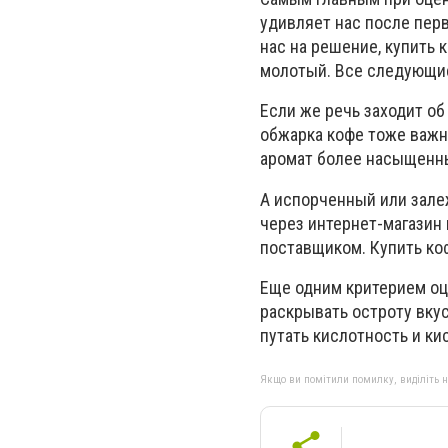
удивляет нас после перв
нас на решение, купить 
молотый. Все следующие 
Если же речь заходит об
обжарка кофе тоже важн
аромат более насыщенн
А испорченный или зале
через интернет-магазин 
поставщиком. Купить коф
Еще одним критерием оц
раскрывать остроту вку
путать кислотность и ки
Якщо ви помітили помилку, виділіть нео