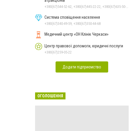
атракціонів
+380(67)544-52-62, +380(67)445-22-22, +380(67)635-50-50
Система сповіщення населення
+380(67)340-49-59, +380(67)350-44-68
Медичний центр «ОН Клінік Черкаси»
Центр правової допомоги, юридичні послуги
+380(67)259-05-22
Додати підприємство
ОГОЛОШЕННЯ