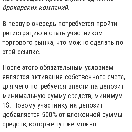
брокерских компаний.
В первую очередь потребуется пройти
регистрацию и стать участником
торгового рынка, что можно сделать по
этой ссылке.
После этого обязательным условием
является активация собственного счета,
для чего потребуется внести на депозит
минимальную сумму средств, минимум
1$. Новому участнику на депозит
добавляется 500% от вложенной суммы
средств, которые тут же можно