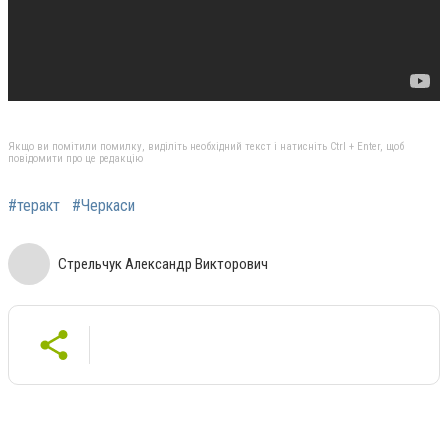
Якщо ви помітили помилку, виділіть необхідний текст і натисніть Ctrl + Enter, щоб
повідомити про це редакцію
#теракт
#Черкаси
Стрельчук Александр Викторович